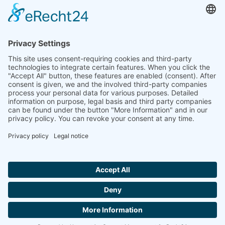
인도
린세이즈 열 분석 인도 주식회사 플롯 65, 2층, 사이 엔
클레이브, 섹터 23, 드와르카, 110077 뉴델리
+91-11-42883851
sales@linseis.in
Hallo ich bin LINAI! Wie kann ich dir
helfen?
뉴스레
회
임프린
데이터 보
문의하
GTC
터
사
트
호
기