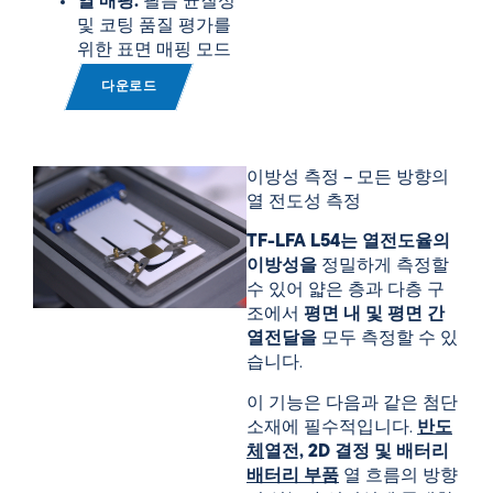
열 매핑:
필름 균질성
및 코팅 품질 평가를
위한 표면 매핑 모드
다운로드
이방성 측정 – 모든 방향의
열 전도성 측정
TF-LFA L54는
열전도율의
이방성을
정밀하게 측정할
수 있어 얇은 층과 다층 구
조에서
평면 내 및 평면 간
열전달을
모두 측정할 수 있
습니다.
이 기능은 다음과 같은 첨단
소재에 필수적입니다.
반도
체
열전, 2D 결정 및 배터리
배터리 부품
열 흐름의 방향