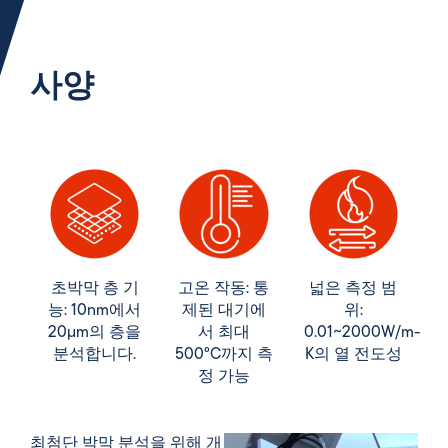
사양
초박막 층 기
고온 작동: 통
넓은 측정 범
능: 10nm에서
제된 대기에
위:
20µm의 층을
서 최대
0.01~2000W/m-
분석합니다.
500°C까지 측
K의 열 전도성
정 가능
최첨단 박막 분석을 위해 개