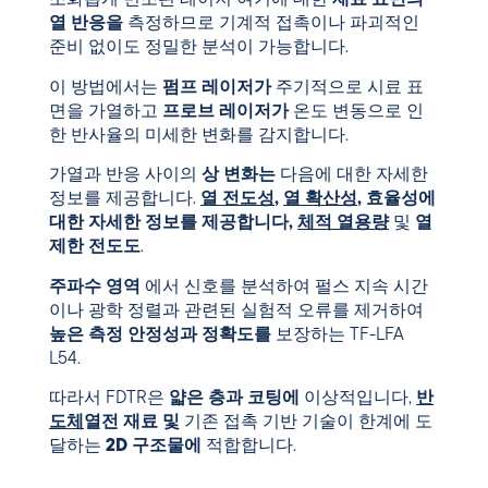
조화롭게 변조된 레이저 여기에 대한
재료 표면의
열 반응을
측정하므로 기계적 접촉이나 파괴적인
준비 없이도 정밀한 분석이 가능합니다.
이 방법에서는
펌프 레이저가
주기적으로 시료 표
면을 가열하고
프로브 레이저가
온도 변동으로 인
한 반사율의 미세한 변화를 감지합니다.
가열과 반응 사이의
상 변화는
다음에 대한 자세한
정보를 제공합니다.
열 전도성
,
열 확산성
, 효율성에
대한 자세한 정보를 제공합니다,
체적 열용량
및
열
제한 전도도
.
주파수 영역
에서 신호를 분석하여 펄스 지속 시간
이나 광학 정렬과 관련된 실험적 오류를 제거하여
높은 측정 안정성과
정확도를
보장하는 TF-LFA
L54.
따라서 FDTR은
얇은 층과 코팅에
이상적입니다,
반
도체
열전 재료 및
기존 접촉 기반 기술이 한계에 도
달하는
2D 구조물에
적합합니다.