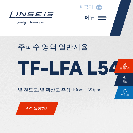
한국어
메뉴
주파수 영역 열반사율
TF-LFA L54
문의하기
통화
열 전도도/열 확산도 측정: 10nm – 20µm
서비스
견적 요청하기