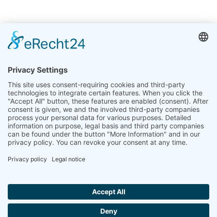
インド
Linseis Thermal Analysis India Pvt. Ltd.
Plot 65, 2nd Floor, Sai Enclave,
Sector 23, Dwarka, 110077 New Delhi
+91-11-42883851
sales@linseis.in
Hallo ich bin LINAI! Wie kann ich dir
helfen?
ニュー
COMPANY
IMPRINT
プライバシ
お問い
GTC