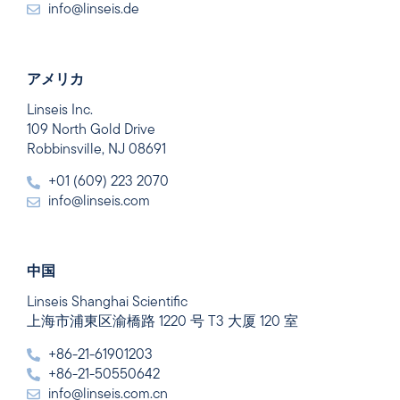
info@linseis.de
アメリカ
Linseis Inc.
109 North Gold Drive
Robbinsville, NJ 08691
+01 (609) 223 2070
info@linseis.com
中国
Linseis Shanghai Scientific
上海市浦東区渝橋路 1220 号 T3 大厦 120 室
+86-21-61901203
+86-21-50550642
info@linseis.com.cn