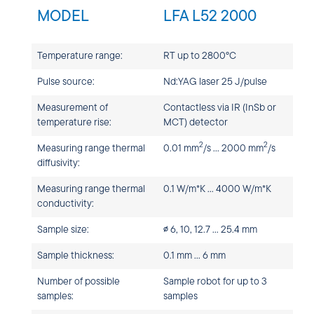
MODEL
LFA L52 2000
Temperature range:
RT up to 2800°C
Pulse source:
Nd:YAG laser 25 J/pulse
Measurement of
Contactless via IR (InSb or
temperature rise:
MCT) detector
2
2
Measuring range thermal
0.01 mm
/s ... 2000 mm
/s
diffusivity:
Measuring range thermal
0.1 W/m*K ... 4000 W/m*K
conductivity:
Sample size:
∅ 6, 10, 12.7 ... 25.4 mm
Sample thickness:
0.1 mm ... 6 mm
Number of possible
Sample robot for up to 3
samples:
samples