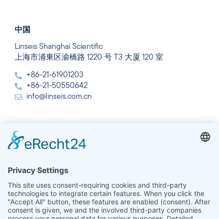
中国
Linseis Shanghai Scientific
上海市浦東区渝橋路 1220 号 T3 大厦 120 室
+86-21-61901203
+86-21-50550642
info@linseis.com.cn
インド
Linseis Thermal Analysis India Pvt. Ltd.
Plot 65, 2nd Floor, Sai Enclave,
Sector 23, Dwarka, 110077 New Delhi
+91-11-42883851
sales@linseis.in