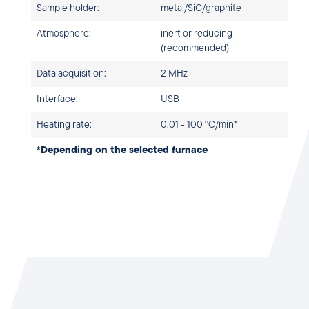
Sample holder:
metal/SiC/graphite
Atmosphere:
inert or reducing
(recommended)
Data acquisition:
2 MHz
Interface:
USB
Heating rate:
0.01 - 100 °C/min*
*Depending on the selected furnace