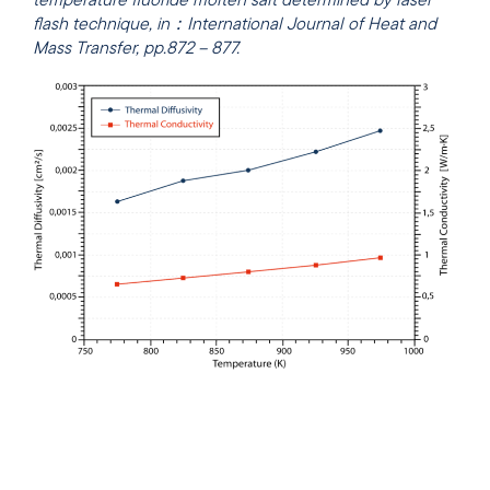
temperature fluoride molten salt determined by laser
flash technique, in：International Journal of Heat and
Mass Transfer, pp.872 – 877.