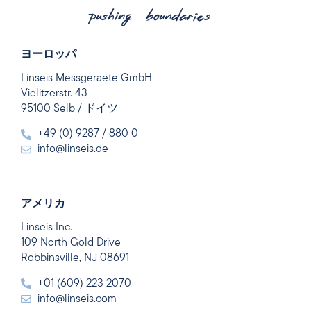
ヨーロッパ
Linseis Messgeraete GmbH
Vielitzerstr. 43
95100 Selb / ドイツ
+49 (0) 9287 / 880 0
info@linseis.de
アメリカ
Linseis Inc.
109 North Gold Drive
Robbinsville, NJ 08691
+01 (609) 223 2070
info@linseis.com