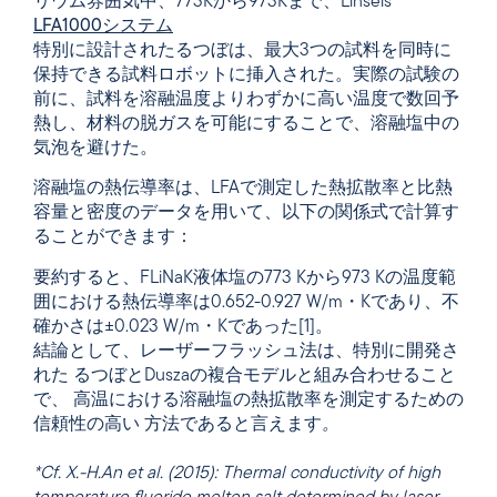
リウム雰囲気中、773Kから973Kまで、Linseis
LFA1000システム
特別に設計されたるつぼは、最大3つの試料を同時に
保持できる試料ロボットに挿入された。実際の試験の
前に、試料を溶融温度よりわずかに高い温度で数回予
熱し、材料の脱ガスを可能にすることで、溶融塩中の
気泡を避けた。
溶融塩の熱伝導率は、LFAで測定した熱拡散率と比熱
容量と密度のデータを用いて、以下の関係式で計算す
ることができます：
要約すると、FLiNaK液体塩の773 Kから973 Kの温度範
囲における熱伝導率は0.652-0.927 W/m・Kであり、不
確かさは±0.023 W/m・Kであった[1]。
結論として、レーザーフラッシュ法は、特別に開発さ
れた るつぼとDuszaの複合モデルと組み合わせること
で、 高温における溶融塩の熱拡散率を測定するための
信頼性の高い 方法であると言えます
。
*Cf. X.-H.An et al. (2015): Thermal conductivity of high