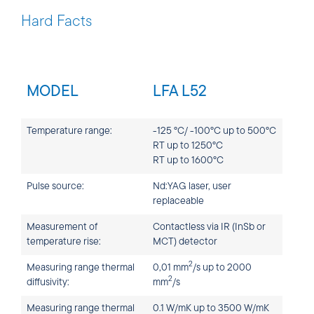
Hard Facts
MODEL
LFA L52
Temperature range:
-125 °C/ -100°C up to 500°C
RT up to 1250°C
RT up to 1600°C
Pulse source:
Nd:YAG laser, user
replaceable
Measurement of
Contactless via IR (InSb or
temperature rise:
MCT) detector
2
Measuring range thermal
0,01 mm
/s up to 2000
2
diffusivity:
mm
/s
Measuring range thermal
0.1 W/mK up to 3500 W/mK