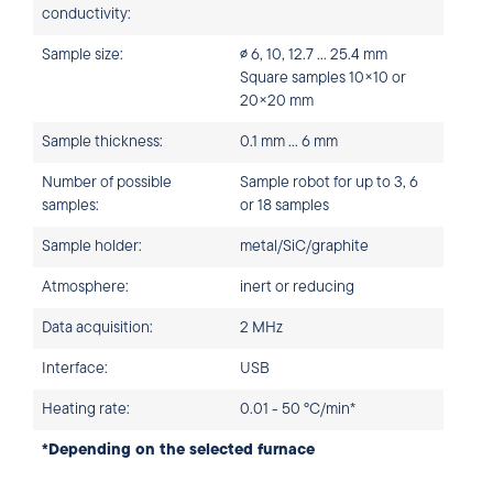
conductivity:
Sample size:
∅ 6, 10, 12.7 ... 25.4 mm
Square samples 10×10 or
20×20 mm
Sample thickness:
0.1 mm ... 6 mm
Number of possible
Sample robot for up to 3, 6
samples:
or 18 samples
Sample holder:
metal/SiC/graphite
Atmosphere:
inert or reducing
Data acquisition:
2 MHz
Interface:
USB
Heating rate:
0.01 - 50 °C/min*
*Depending on the selected furnace