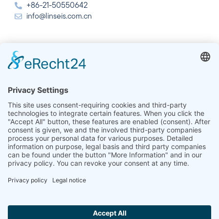
+86-21-50550642
info@linseis.com.cn
インド
Linseis Thermal Analysis India Pvt. Ltd.
Plot 65, 2nd Floor, Sai Enclave,
Sector 23, Dwarka, 110077 New Delhi
+91-11-42883851
sales@linseis.in