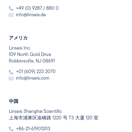
+49 (0) 9287 / 880 0
info@linseis.de
アメリカ
Linseis Inc.
109 North Gold Drive
Robbinsville, NJ 08691
+01 (609) 223 2070
info@linseis.com
中国
Linseis Shanghai Scientific
上海市浦東区渝橋路 1220 号 T3 大厦 120 室
+86-21-61901203