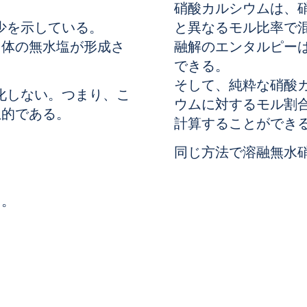
硝酸カルシウムは、
少を示している。
と異なるモル比率で
固体の無水塩が形成さ
融解のエンタルピーは
できる。
そして、純粋な硝酸
化しない。つまり、こ
ウムに対するモル割合
想的である。
計算することができ
。
同じ方法で溶融無水
る。