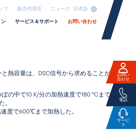
ップ
販売代理店
ニュース
日本語
ョン
サービス＆サポート
お問い合わせ
と熱容量は、DSC信号から求めることができ
お問い
合わせ
の中で10 K/分の加熱速度で180 °Cまで加熱
電話
た。
熱速度で600℃まで加熱した。
サービ
ス