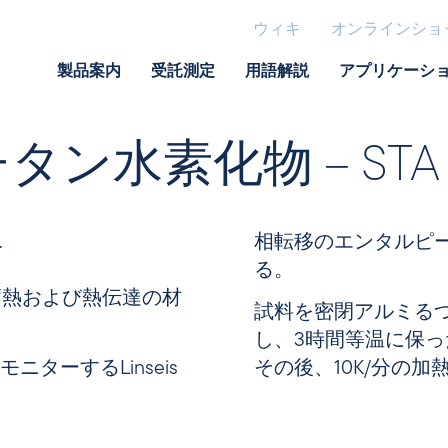
ウィキ
オンラインショ
製品案内
受託測定
用語解説
アプリケーシ
 – チタン水素化物 – STA
.
相転移のエンタルピー
る。
蓄熱および熱伝達の材
試料を密閉アルミるつぼ
し、3時間等温に保っ
ターするLinseis
その後、10K/分の加