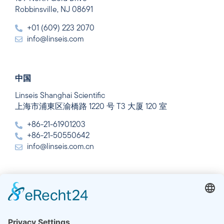
Robbinsville, NJ 08691
+01 (609) 223 2070
info@linseis.com
中国
Linseis Shanghai Scientific
上海市浦東区渝橋路 1220 号 T3 大厦 120 室
+86-21-61901203
+86-21-50550642
info@linseis.com.cn
インド
Linseis Thermal Analysis India Pvt. Ltd.
Plot 65, 2nd Floor, Sai Enclave,