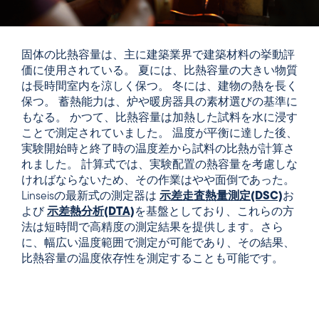
固体の比熱容量は、主に
建築
業界で建築材料の挙動評
価に使用されている。 夏には、比熱容量の大きい物質
は長時間室内を涼しく保つ。 冬には、建物の熱を長く
保つ。 蓄熱能力は、炉や暖房器具の素材選びの基準に
もなる。
かつて、比熱容量は加熱した試料を水に浸す
ことで測定されていました。
温度が平衡に達した後、
実験開始時と終了時の温度差から試料の比熱が計算さ
れました。 計算式では、実験配置の熱容量を考慮しな
ければならないため、その作業はやや面倒であった。
Linseisの最新式の測定器は
示差走査熱量測定(DSC)
お
よび
示差熱分析(DTA)
を基盤としており、これらの方
法は短時間で高精度の測定結果を提供します。さら
に、幅広い温度範囲で測定が可能であり、その結果、
比熱容量の温度依存性を測定することも可能です。