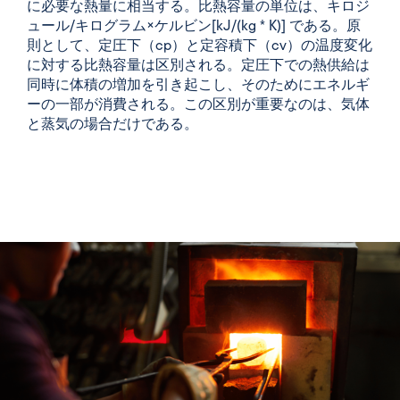
に必要な熱量に相当する
。
比熱容量の単位は、キロジ
ュール/キログラム×ケルビン[kJ/(kg * K)] である
。原
則として、
定圧下（cp）と定容積下（cv）の温度変化
に対する比熱容量は
区別される。定圧下での熱供給は
同時に体積の増加を引き起こし、そのためにエネルギ
ーの一部が消費される。この区別が重要なのは、気体
と蒸気の場合だけである。