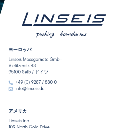
ヨーロッパ
Linseis Messgeraete GmbH
Vielitzerstr. 43
95100 Selb / ドイツ
+49 (0) 9287 / 880 0
info@linseis.de
アメリカ
Linseis Inc.
109 North Gold Drive