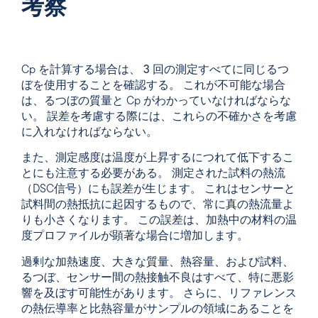
考察
Cp を計算する場合は、
3 回の測定すべてに同じるつ
ぼを使用する
ことを確認する。 これが不可能な場合
は、るつぼの質量と Cp がわかっていなければならな
い。 誤差を考慮する際には、これらの不確かさを考慮
に入れなければならない。
また、
測定感度は温度が上昇するにつれて低下する
こ
とにも注意する必要がある。 測定された試料の熱流
（DSC信号）にも誤差が生じます。 これはセンサーと
試料間の熱抵抗に起因するもので、常に真の熱流量よ
りも小さくなります。 この誤差は、加熱中の材料の温
度プロファイルが顕著な場合に増加します。
過剰な加熱速度、大きな質量、熱容量、および試料
、
るつぼ、センサー
間の熱接触不良は
すべて、特に悪影
響を及ぼす可能性があります。 さらに、リファレンス
の熱伝導率と比熱容量がサンプルの領域にあることを