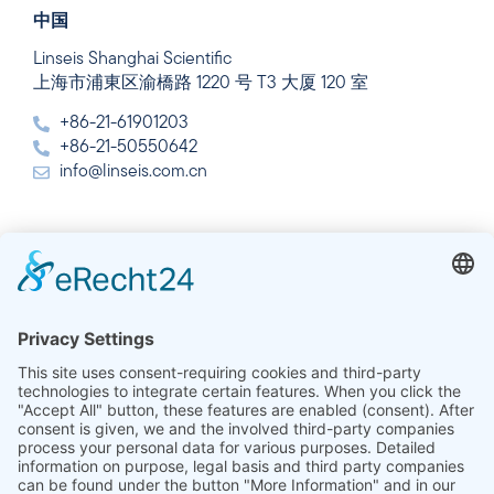
中国
Linseis Shanghai Scientific
上海市浦東区渝橋路 1220 号 T3 大厦 120 室
+86-21-61901203
+86-21-50550642
info@linseis.com.cn
インド
Linseis Thermal Analysis India Pvt. Ltd.
Plot 65, 2nd Floor, Sai Enclave,
Sector 23, Dwarka, 110077 New Delhi
+91-11-42883851
sales@linseis.in