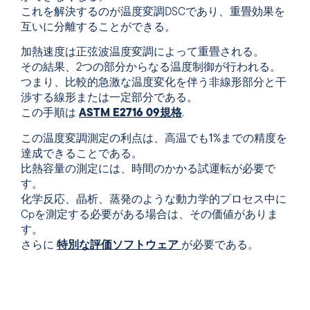
これを解決するのが温度変調DSCであり、重畳効果を
互いに分離することができる。
加熱速度は正弦波温度変調によって重畳される。
その結果、2つの部分からなる温度制御が行われる。
つまり、比較的急激な温度変化を伴う非線形部分と干
渉する線形または一定部分である。
この手順は
ASTM E2716 09規格
.
この温度変調測定の利点は、高温でも
1%までの精度を
達成できる
ことである。
比熱容量の測定には、時間のかかる試運転が必要で
す。
化学反応、晶析、蒸発のような動力学的プロセス中に
Cpを測定する必要がある場合は、その価値がありま
す。
さらに
特別な評価ソフトウェア
が必要である。