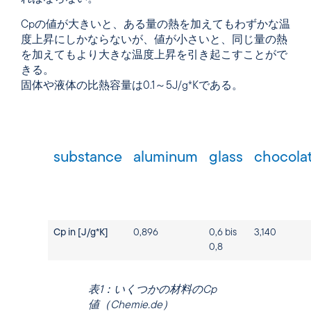
Cpの値が大きいと、ある量の熱を加えてもわずかな温
度上昇にしかならないが、値が小さいと、同じ量の熱
を加えてもより大きな温度上昇を引き起こすことがで
きる。
固体や液体の比熱容量は0.1～5J/g*Kである。
substance
aluminum
glass
chocola
Cp in [J/g*K]
0,896
0,6 bis
3,140
0,8
表1：いくつかの材料のCp
値（Chemie.de）