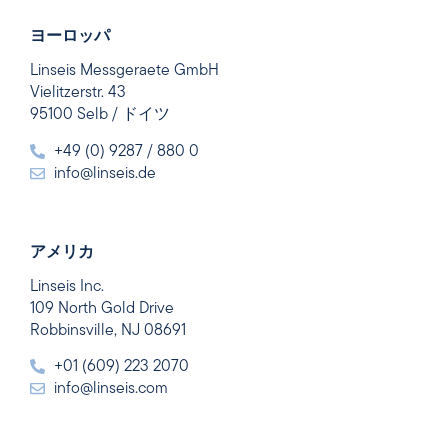
ヨーロッパ
Linseis Messgeraete GmbH
Vielitzerstr. 43
95100 Selb / ドイツ
+49 (0) 9287 / 880 0
info@linseis.de
アメリカ
Linseis Inc.
109 North Gold Drive
Robbinsville, NJ 08691
+01 (609) 223 2070
info@linseis.com