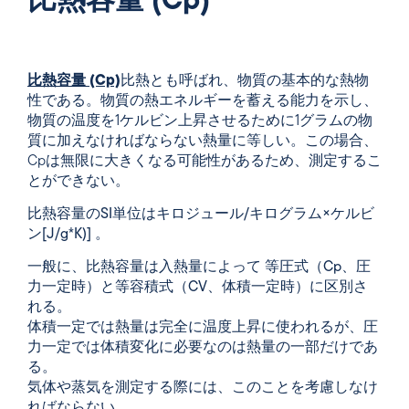
比熱容量 (Cp)
比熱容量 (Cp)
比熱とも呼ばれ、物質の基本的な熱物
性である。物質の熱エネルギーを蓄える能力を示し、
物質の温度を1ケルビン上昇させるために1グラムの物
質に加えなければならない熱量に等しい。この場合、
Cpは無限に大きくなる可能性があるため、測定するこ
とができない。
比熱容量のSI単位はキロジュール/キログラム×ケルビ
ン[J/g*K)] 。
一般に、比熱容量は入熱量によって
等圧式（Cp、圧
力一定時）と等容積式（CV、体積一定時
）に区別さ
れる。
体積一定では熱量は完全に温度上昇に使われるが、圧
力一定では体積変化に必要なのは熱量の一部だけであ
る。
気体や蒸気を測定する際には、このことを考慮しなけ
ればならない。