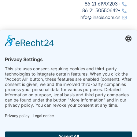
+86-21-61901203
+86-21-50550642
info@linseis.com.cn
الهند
شركة لينسيس للتحليل الحراري في الهند المحدودة
Plot 65, 2nd Floor, Sai Enclave,
Sector 23, Dwarka, 110077 New Delhi
+91-11-42883851
sales@linseis.in