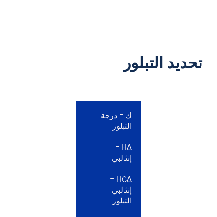
تحديد التبلور
ك = درجة
التبلور
∆H =
إنثالبي
∆HC =
إنثالبي
التبلور