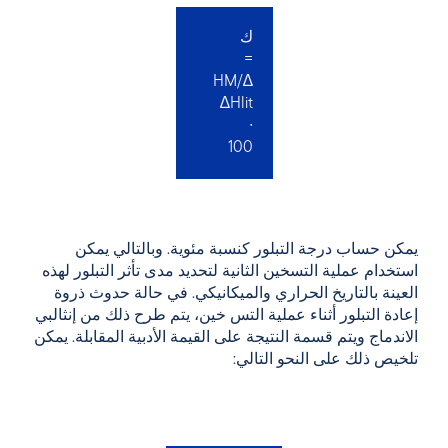
ك
=
∆HM/
∆Hlit
∙
100
يمكن
حساب
درجة التبلور
كنسبة مئوية
. وبالتالي يمكن
استخدام عملية
التسخين
الثانية
لتحديد مدى تأثر التبلور لهذه
العينة بالتاريخ الحراري والميكانيكي.
في حالة
حدوث
ذروة
إعادة التبلور
أثناء عملية التس
خين،
يتم طرح ذلك من إنثالبي
الاندماج ويتم قسمة النتيجة على القيمة الأدبية المقابلة. يمكن
تلخيص ذلك على النحو التالي: