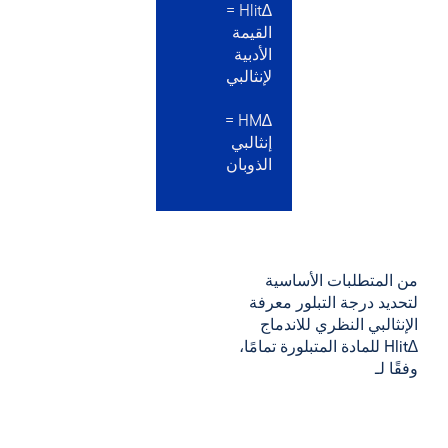
∆Hlit =
القيمة
الأدبية
لإنثالبي
∆HM =
إنثالبي
الذوبان
من المتطلبات الأساسية
لتحديد درجة التبلور
معرفة
الإنثالبي
النظري
للاندماج
∆Hlit
للمادة المتبلورة تمامًا،
وفقًا لـ