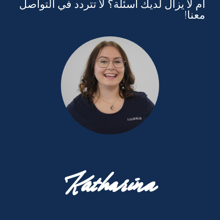
أم لا يزال لديك أسئلة؟ لا تتردد في التواصل
معنا!
+49 9287 / 880 - 0
Katharina
+49 9287 / 880 - 0