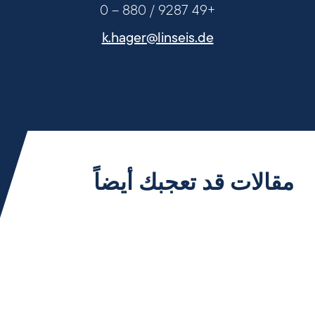
+49 9287 / 880 – 0
k.hager@linseis.de
مقالات قد تعجبك أيضاً