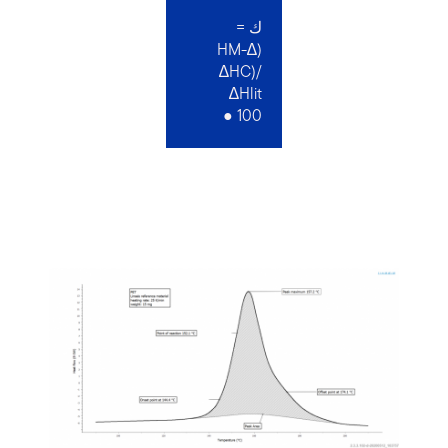
ك =
(∆HM-
∆HC)/
∆Hlit
● 100