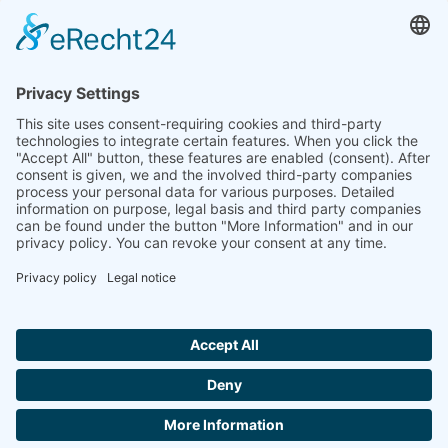
الهند
شركة لينسيس للتحليل الحراري في الهند المحدودة
Plot 65, 2nd Floor, Sai Enclave,
Sector 23, Dwarka, 110077 New Delhi
+91-11-42883851
sales@linseis.in
Hallo ich bin LINAI! Wie kann ich dir
helfen?
النشرة
الشركة
بصمة
حماية
اتصل
GTC
الإخبارية
البيانات
بنا