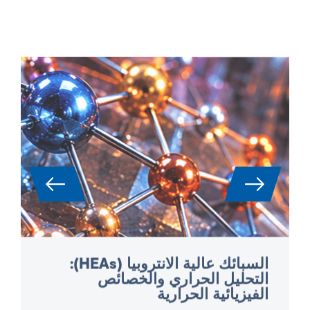
السبائك عالية الانتروبيا (HEAs):
التحليل الحراري والخصائص
الفيزيائية الحرارية
تُعتبر السبائك عالية الانتروبيا (HEAs) الآن فئة مواد
رئيسية للتطبيقات عالية الأداء في مجال الفضاء
وتوليد الطاقة والتوربينات وبناء المفاعلات. ونظرًا
لتركيبها المعقد متعدد المكونات، فإنها تُظهر مزيجًا
فريدًا من القوة العالية ودرجة الحرارة ومقاومة
الأكسدة – ولكن في الوقت نفسه يصعب للغاية