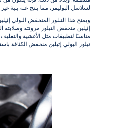
منتظمة. وبدلاً من ذلك، فإنه يتكون من 
لسلاسل البوليمر، مما ينتج عنه بنية غير م
ويمنح هذا
التبلور
المنخفض
البولي إثيلي
إثيلين
منخفض التبلور مرونته وصلابته ال
مناسبًا لتطبيقات مثل الأغشية والتغليف
تبلور
البولي إثيلين منخفض الكثافة
باست