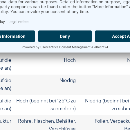
LEN
HDPE
0.915–0.96 g/cm3
Hoch (0,941–0,965 g/cm3)
Niedrig (0,910–0,940 
inked
Linear
Ver
/Opaq
Opaq
Trans
f die
Hoch
N
e an)
f die
Niedrig
e an)
f die
Hoch (beginnt bei 125°C zu
Niedrig (beginnt bei
e an)
schmelzen)
zu schm
uktur
Rohre, Flaschen, Behälter,
Folien, Verpack
Verschlüsse
Be