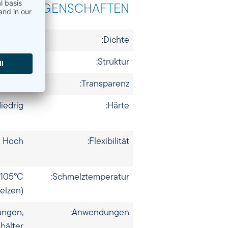
LDPE
EIGENSCHAFTEN
g/cm3)
Dichte:
zweigt
Struktur:
parent
Transparenz:
iedrig
Härte:
Hoch
Flexibilität:
 105°C
Schmelztemperatur:
elzen)
ungen,
Anwendungen:
hälter