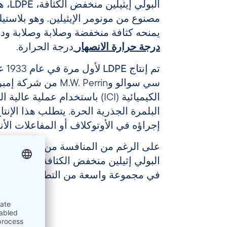
البولي إيثيلين منخفض الكثافة، LDPE،
هو
مصنوع من مونومر الإيثيلين. وهو بلاست
يمنحه كثافة منخفضة وصلابة وصلابة ودر
درجة حرارة الانصهار
درجة الحرارة.
تم إنتاج
LDPE
لأو
سي سوالو وM.W. Perrin من
الكيميائية (ICI) باستخدام عملية 
البلمرة الجذرية الحرة. يتطلب هذا الإنت
إجراؤه في الأوتوكلاف أو المفاعلات الأن
على الرغم من المنافسة من البوليمرات ا
البولي إثيلين منخفض الكثافة
من البلاست
في مجموعة واسعة من التطبيقات، بما 