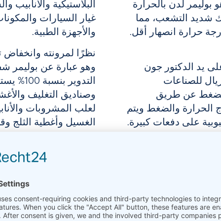
 بوليمر لدن بالحرارة
البلاستيكية والأنابيب وا
يك شديد التشعب، مما
غيار السيارات والمكونات 
جة حرارة انصهار أقل.
والأجهزة الطبية.
نظرًا
لمرونته وانخفاض ت
ل مرة في عام 1933 على يد الدكتور جون
وهو عبارة عن بوليمر شف
 شركة إمبريال للصناعات
التدوير 
عالية الضغط عن طريق
وصناديق التغليف والأغش
اج الحرارة والضغط ويتم
لعلب المشروبات والأناب
بوبية على دفعات كبيرة.
الغسيل وأغطية الثلج وقو
لأكثر حداثة، لا يزال
يك المهم. فهو يُستخدم
في ذلك الحاويات