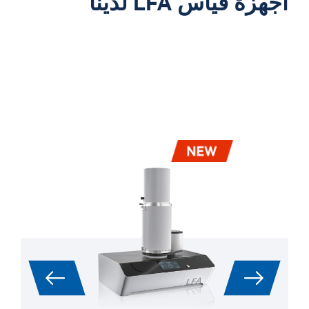
أجهزة قياس LFA لدينا