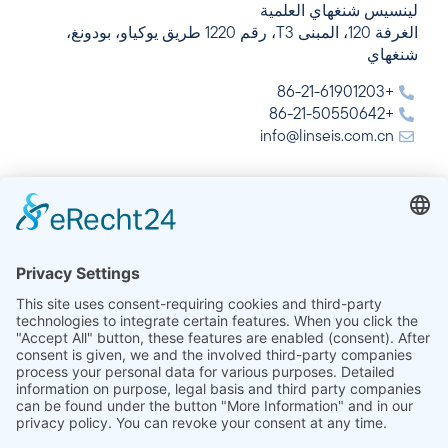
لينسيس شنغهاي العلمية
الغرفة 120، المبنى T3، رقم 1220 طريق يوكياو، بودونغ،
شنغهاي
+86-21-61901203
+86-21-50550642
info@linseis.com.cn
الهند
شركة لينسيس للتحليل الحراري في الهند المحدودة
Plot 65, 2nd Floor, Sai Enclave,
Sector 23, Dwarka, 110077 New Delhi
+91-11-42883851
sales@linseis.in