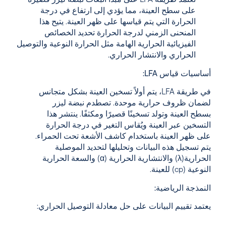
تعتمد طريقة LFA على مبدأ انبعاث نبضة ليزر قصيرة
على سطح العينة، مما يؤدي إلى ارتفاع في درجة
الحرارة التي يتم قياسها على ظهر العينة. يتيح هذا
المنحنى الزمني لدرجة الحرارة تحديد الخصائص
الفيزيائية الحرارية الهامة مثل الحرارة النوعية والتوصيل
الحراري والانتشار الحراري.
أساسيات قياس LFA:
في طريقة LFA، يتم أولاً تسخين العينة بشكل متجانس
لضمان ظروف حرارية موحدة. تصطدم نبضة ليزر
بسطح العينة وتولد تسخينًا قصيرًا ومكثفًا. ينتشر هذا
التسخين عبر العينة ويُقاس التغير في درجة الحرارة
على ظهر العينة باستخدام كاشف الأشعة تحت الحمراء.
يتم تسجيل هذه البيانات وتحليلها لتحديد الموصلية
الحرارية
(λ
) والانتشارية الحرارية (
α
) والسعة الحرارية
النوعية (
cp
) للعينة.
النمذجة الرياضية:
يعتمد تقييم البيانات على حل معادلة التوصيل الحراري: