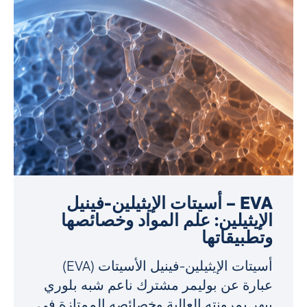
EVA – أسيتات الإيثيلين-فينيل
الإيثيلين: علم المواد وخصائصها
وتطبيقاتها
أسيتات الإيثيلين-فينيل الأسيتات (EVA)
عبارة عن بوليمر مشترك ناعم شبه بلوري
يبهر بمرونته العالية وخصائصه الممتازة في