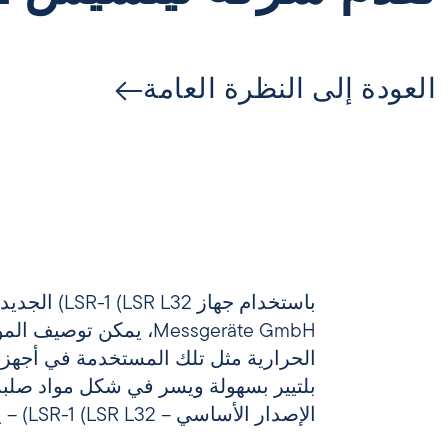
العودة إلى النظرة العامة
Messgeräte GmbH، يمكن توص
الوقت من -160 درجة مئوية إلى 0
الحرارية مثل تلك المستخدمة في أجهزة
الإصدار الأساسي ليشمل نظام جرعات ا
بلتيير بسهولة ويسر في شكل مواد صلبة
الإصدار 