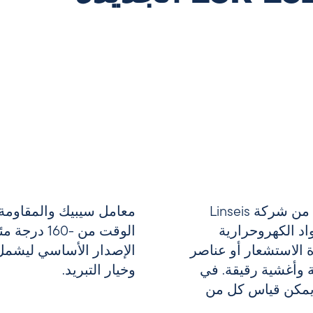
باستخدام جهاز LSR-1 (LSR L32) الجديد من شركة Linseis
معامل سيبيك والمقاومة الكهربائية تلقائيًا بالكامل وفي نفس
يف المواد الكهروحرارية
20 درجة مئوية. يمكن توسيع
 الاستشعار أو عناصر
لغاز وإضاءة العينة
 وأغشية رقيقة. في
وخيار التبريد.
الأساسي – LSR-1 (LSR L32) – يمكن قياس كل من