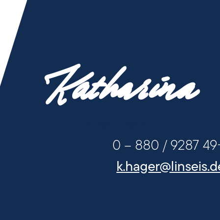
Katharina
+49 9287 / 880 - 0
+49 92
k.hager@linseis.d