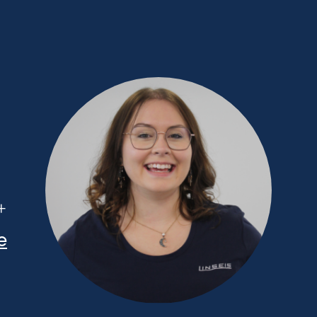
87 / 880 – 0
e