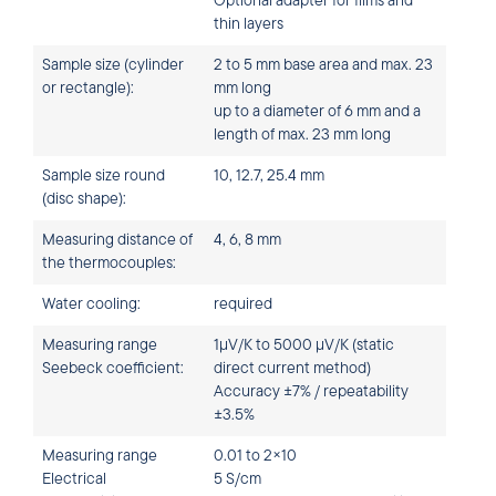
Optional adapter for films and
thin layers
Sample size (cylinder
2 to 5 mm base area and max. 23
or rectangle):
mm long
up to a diameter of 6 mm and a
length of max. 23 mm long
Sample size round
10, 12.7, 25.4 mm
(disc shape):
Measuring distance of
4, 6, 8 mm
the thermocouples:
Water cooling:
required
Measuring range
1µV/K to 5000 µV/K (static
Seebeck coefficient:
direct current method)
Accuracy ±7% / repeatability
±3.5%
Measuring range
0.01 to 2×10
Electrical
5 S/cm