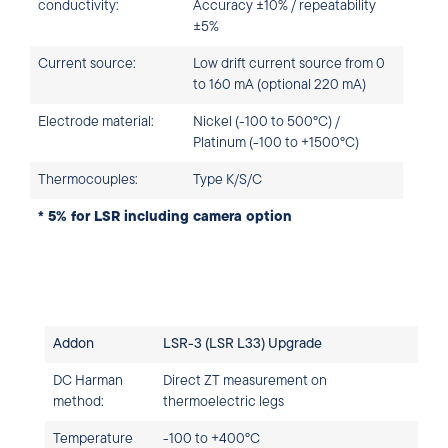
conductivity:
Accuracy ±10% / repeatability
±5%
Current source:
Low drift current source from 0
to 160 mA (optional 220 mA)
Electrode material:
Nickel (-100 to 500°C) /
Platinum (-100 to +1500°C)
Thermocouples:
Type K/S/C
* 5% for LSR including camera option
Addon
LSR-3 (LSR L33) Upgrade
DC Harman
Direct ZT measurement on
method:
thermoelectric legs
Temperature
-100 to +400°C