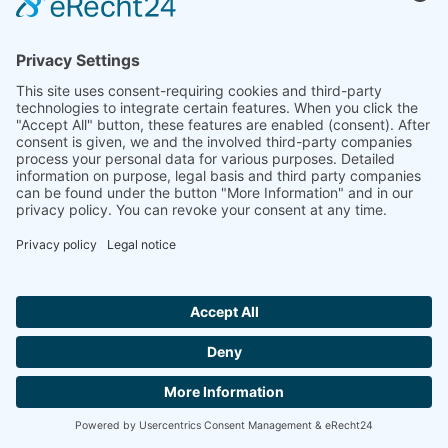
Hallo ich bin LINAI! Wie kann ich dir
helfen?
문의하기