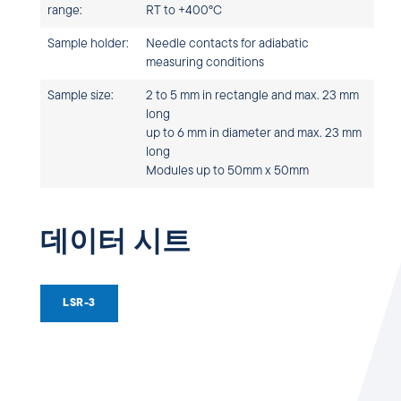
range:
RT to +400°C
Sample holder:
Needle contacts for adiabatic
measuring conditions
Sample size:
2 to 5 mm in rectangle and max. 23 mm
long
up to 6 mm in diameter and max. 23 mm
long
Modules up to 50mm x 50mm
데이터 시트
LSR-3