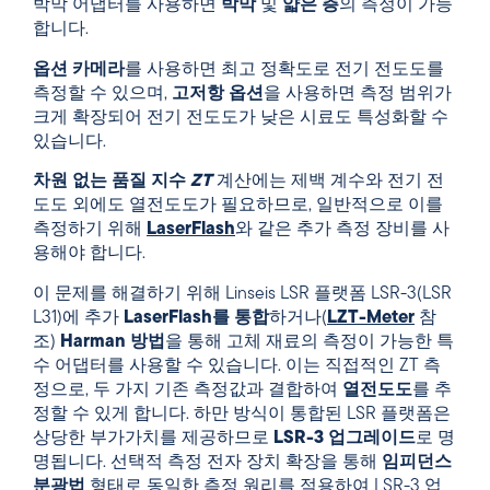
박막 어댑터를 사용하면
박막
및
얇은 층
의 측정이 가능
합니다.
옵션 카메라
를 사용하면 최고 정확도로 전기 전도도를
측정할 수 있으며,
고저항 옵션
을 사용하면 측정 범위가
크게 확장되어 전기 전도도가 낮은 시료도 특성화할 수
있습니다.
차원 없는 품질 지수
ZT
계산에는 제백 계수와 전기 전
도도 외에도 열전도도가 필요하므로, 일반적으로 이를
측정하기 위해
LaserFlash
와 같은 추가 측정 장비를 사
용해야 합니다.
이 문제를 해결하기 위해 Linseis LSR 플랫폼 LSR-3(LSR
L31)에 추가
LaserFlash를 통합
하거나(
LZT-Meter
참
조)
Harman 방법
을 통해 고체 재료의 측정이 가능한 특
수 어댑터를 사용할 수 있습니다. 이는 직접적인 ZT 측
정으로, 두 가지 기존 측정값과 결합하여
열전도도
를 추
정할 수 있게 합니다. 하만 방식이 통합된 LSR 플랫폼은
상당한 부가가치를 제공하므로
LSR-3 업그레이드
로 명
명됩니다. 선택적 측정 전자 장치 확장을 통해
임피던스
분광법
형태로 동일한 측정 원리를 적용하여 LSR-3 업