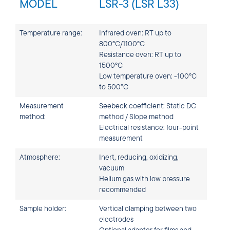
MODEL
LSR-3 (LSR L33)
Temperature range:
Infrared oven: RT up to
800°C/1100°C
Resistance oven: RT up to
1500°C
Low temperature oven: -100°C
to 500°C
Measurement
Seebeck coefficient: Static DC
method:
method / Slope method
Electrical resistance: four-point
measurement
Atmosphere:
Inert, reducing, oxidizing,
vacuum
Helium gas with low pressure
recommended
Sample holder:
Vertical clamping between two
electrodes