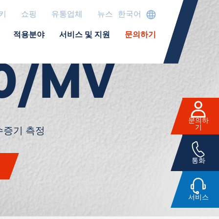
키
쇼핑
유통업체
뉴스
한국어
증기
적용분야
서비스 및 지원
문의하기
0/MV
문의하
기
수증기 측정
통화
서비스