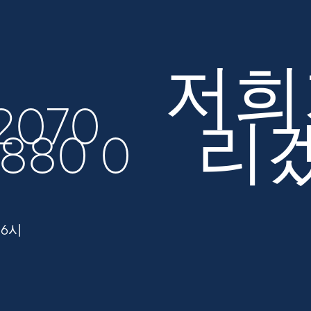
저희
 2070
리
/880 0
16시