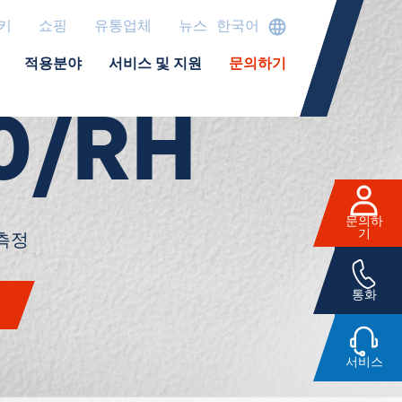
키
쇼핑
유통업체
뉴스
한국어
대 습도
적용분야
서비스 및 지원
문의하기
0/RH
문의하
기
 측정
통화
서비스