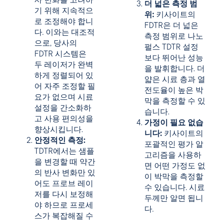
사 변화를 고려하
더 넓은 측정 범
기 위해 지속적으
위:
키사이트의
로 조정해야 합니
FDTR은 더 넓은
다. 이와는 대조적
측정 범위로 나노
으로, 당사의
펄스 TDTR 설정
FDTR 시스템은
보다 뛰어난 성능
두 레이저가 완벽
을 발휘합니다. 더
하게 정렬되어 있
얇은 시료 층과 열
어 자주 조정할 필
전도율이 높은 박
요가 없으며 시료
막을 측정할 수 있
설정을 간소화하
습니다.
고 사용 편의성을
가정이 필요 없습
향상시킵니다.
니다:
키사이트의
안정적인 측정:
포괄적인 평가 알
TDTR에서는 샘플
고리즘을 사용하
을 변경할 때 약간
면 어떤 가정도 없
의 반사 변화만 있
이 박막을 측정할
어도 프로브 레이
수 있습니다. 시료
저를 다시 보정해
두께만 알면 됩니
야 하므로 프로세
다.
스가 복잡해질 수