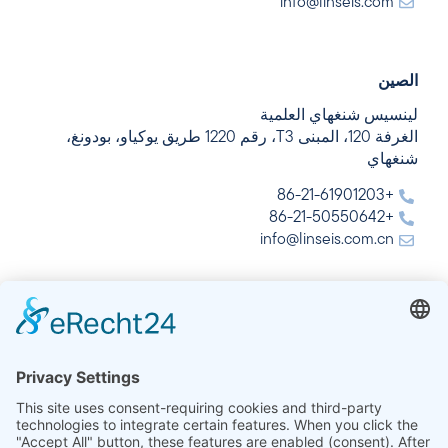
info@linseis.com
الصين
لينسيس شنغهاي العلمية
الغرفة 120، المبنى T3، رقم 1220 طريق يوكياو، بودونغ،
شنغهاي
+86-21-61901203
+86-21-50550642
info@linseis.com.cn
الهند
شركة لينسيس للتحليل الحراري في الهند المحدودة
Plot 65, 2nd Floor, Sai Enclave,
Sector 23, Dwarka, 110077 New Delhi
+91-11-42883851