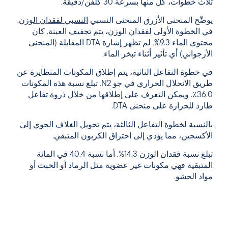
ثلاث خطوات، كل منها بسرعة 30 كلفن/دقيقة.
يوضِّح المنحنى الأزرق المنحنى النسبي
النسبي لفقدان الوزن
.
في الخطوة الأولى لفقدان الوزن، يتم تجفيف العينة. كان
محتوى الماء 9.3%. لم تظهر إشارة DTA المقابلة (المنحنى
الأرجواني) أي تأثير أثناء تبخر الماء.
في خطوة التفاعل الثانية، يتم إطلاق المكونات المتطايرة عن
طريق الانحلال الحراري في جو N2. تبلغ نسبة هذه المكونات
36.0٪. ويمكن التعرف على إطلاقها من خلال ذروة تفاعل
طارد للحرارة
على منحنى DTA.
بالنسبة لخطوة التفاعل الثالثة، يتم تحويل الغلاف الجوي إلى
الأكسجين، مما يؤدي إلى احتراق الكربون المتبقي.
تبلغ نسبة فقدان الوزن 14.3%. أما نسبة 40.4 في المائة
المتبقية فهي مكونات غير عضوية مثل الرماد أو الخبث أو
مواد الحشو.