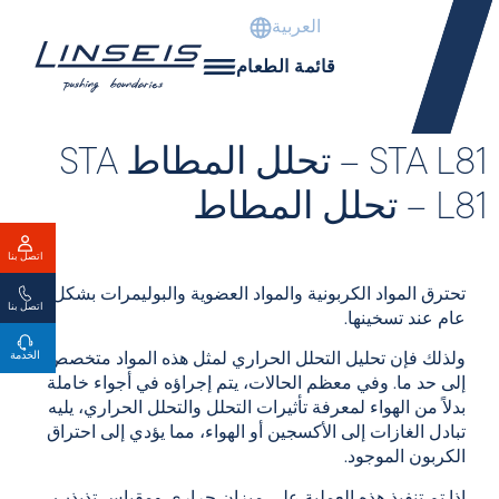
العربية
قائمة الطعام
STA L81 – تحلل المطاط STA
L81 – تحلل المطاط
اتصل بنا
تحترق المواد الكربونية والمواد العضوية والبوليمرات بشكل
اتصل بنا
عام عند تسخينها.
الخدمة
ولذلك فإن تحليل التحلل الحراري لمثل هذه المواد متخصص
إلى حد ما. وفي معظم الحالات، يتم إجراؤه في أجواء خاملة
بدلاً من الهواء لمعرفة تأثيرات التحلل والتحلل الحراري، يليه
تبادل الغازات إلى الأكسجين أو الهواء، مما يؤدي إلى احتراق
الكربون الموجود.
إذا تم تنفيذ هذه العملية على ميزان حراري ومقياس تذبذب