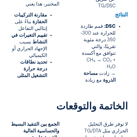
المختبر، هذا يعني
TG/DSC
النتائج
مقارنة التركيبات
الحفازة
بناءً على
DSC:
قمم طاردة
إنثالبي التفاعل
للحرارة عند 300-
تقييم التغيرات في
350 درجة مئوية
النشاط
بسبب
تقريبًا، والتي
الإجهاد الحراري أو
تتوافق مع أكسدة
الكيميائي
CH₄ → CO₂ +
تحديد نطاقات
H₂O
درجة حرارة
→ زادت
مساحة
التشغيل المثلى
الذروة
مع زيادة
الخاتمة والتوقعات
لا توفر طرق التحليل
الجمع بين التنفيذ البسيط
الحراري مثل TG/DTA
والحساسية العالية