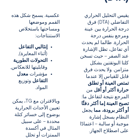
يقيس التحليل الحراري
عكسية. يسمح شكل هذه
التفاضلي (DTA) فرق
القمم وموضعها
درجة الحرارة بين عينة
ومساحتها باستخلاص
ومرجع بنفس درجة
الاستنتاجات:
الحرارة. طالما لم يحدث
إنثالبي التفاعل
أي تفاعل، تظل الإشارة
(أثناء المعايرة),
عند الصفر – حيث تسخن
التحولات الطورية
كلتا البوتقتين بشكل
وقابليتها للانعكاس,
متزامن. ولا يحدث فرق
مؤشرات
معدل
قابل للقياس إلا عندما
التفاعل
وتوزيع
تمتص العينة أو تطلق
المواد.
حرارة أكثر أو أقل
من
المرجع نتيجة لتفاعل ما:
وبالاقتران مع TG، يمكن
تصبح العينة إما أكثر دفئًا
تعيين الأحداث الحرارية
أو أكثر برودة، مما
يجعل
بوضوح إلى خسائر كتلة
النظام يسجل إشارة
محددة – على سبيل
موجبة أو سالبة – اعتمادًا
المثال في أكسدة
على اصطلاح الجهاز.
الممتزات أو تحلل