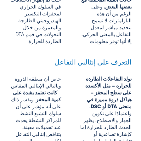
حالات العينة المختلفة مع
حيث تم إظهار الاختلافات
بعضها البعض.
وعلى
في السلوك الحراري
الرغم من أن هذه
لمحفزات التكسير
البارامترات لا تسمح
الهيدروجيني الطازجة
بتحديد مباشر لمعدل
والمعمرة من خلال
التفاعل بالمعنى الحركي،
التحولات في قمم DTA
إلا أنها توفر معلومات
الطاردة للحرارة.
التعرف على إنثالبي التفاعل
تولد التفاعلات الطاردة
خاص أن منطقة الذروة –
للحرارة – مثل الأكسدة
وبالتالي الإنثالبي المقاس
على سطح المحفز –
–
كانت تعتمد بشدة على
هياكل ذروة مميزة في
كمية المحفز
. ويفسر ذلك
منحنى DTA أو DSC.
على أنه مؤشر على أن
واعتمادًا على تكوين
سلوك التشبع النشط
الجهاز والاصطلاح، يظهر
للمراكز النشطة
يحدث
الحدث الطارد للحرارة إما
عند تحميلات معينة.
كإشارة تصاعدية أو
يتناقص إنثالبي التفاعل