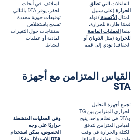
التفاعلات التي
تطلق
السلائف. في أبحاث
الحرارة
(على سبيل
الحفز، يوفر DTA بالتالي
المثال
الأكسدة
) تولد
توقيعات حيوية محددة
قممًا طاردة للحرارة،
تسمح باستخلاص
بينما
العمليات الماصة
استنتاجات حول التغيرات
للحرارة
(مثل
الذوبان
أو
المادية أو عمليات
الجفاف) تؤدي إلى قمم
النشاط.
القياس المتزامن مع أجهزة
STA
تجمع أجهزة التحليل
الحراري المتزامن بين TG
وDTA في نظام واحد. يتيح
وفي العمليات المنشطة
القياس المتزامن لتدفق
حراريًا على وجه
الكتلة والحرارة في وقت
الخصوص، يمكن استخدام
واحد حل عمليات التفاعل
DTA للاستدلال بشكل