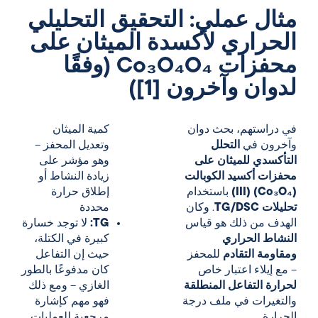
مثال عملي: التحقيق التحليلي
الحراري لأكسدة الميثان على
محفزات Co₃O₄O₄ (وفقًا
لدوان وآخرون [1])
في دراستهم، بحث دوان
كمية الميثان
وآخرون في
التحلل
وتعديل المحفز –
التأكسدي للميثان على
وهو مؤشر على
محفزات أكسيد الكوبالت
زيادة النشاط أو
(III) (Co₃O₄)
باستخدام
إطلاق حرارة
تحليلات TG/DSC
. وكان
محددة
الهدف من ذلك هو قياس
TG:
لا توجد خسارة
النشاط الحراري
كبيرة في الكتلة،
ومقاومة التقادم
للمحفز
حيث إن التفاعل
– مع إيلاء اعتبار خاص
كان مدفوعًا بالطور
لحرارة التفاعل المنطلقة
الغازي – ومع ذلك
والتغيرات في ملف درجة
فهو مهم كإشارة
الحرارة.
مرجعية للعمليات