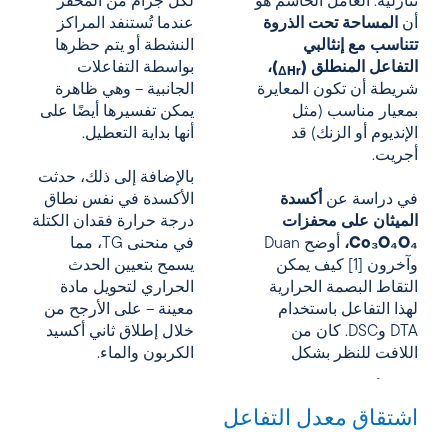
تنازلية. العامل الحاسم هو
لكل جرام من المحفز
أن
المساحة تحت الذروة
عندما تُستنفد المراكز
تتناسب مع إنثالبي
النشطة أو يتم حظرها
التفاعل المنطلق (
)،
بواسطة التفاعلات
ΔHr
شريطة أن تكون المعايرة
الجانبية – وهي ظاهرة
بمعيار مناسب (مثل
يمكن تفسيرها أيضًا على
الإنديوم أو الزنك) قد
أنها بداية التعطيل.
أجريت.
بالإضافة إلى ذلك، حدثت
في دراسة عن
أكسدة
الأكسدة في نفس نطاق
الميثان على محفزات
درجة حرارة فقدان الكتلة
Co₃O₄O₄،
أوضح Duan
في منحنى TG، مما
وآخرون [1] كيف يمكن
يسمح بتعيين الحدث
التقاط البصمة الحرارية
الحراري لتحويل مادة
لهذا التفاعل باستخدام
معينة – على الأرجح من
DTA وDSC. كان من
خلال إطلاق ثاني أكسيد
اللافت للنظر بشكل
الكربون والماء.
اشتقاق معدل التفاعل