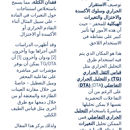
فقدان الكتلة،
مما يسمح
توصيف
الاستقرار
باستخلاص استنتاجات
الحراري وسلوك الأكسدة
حول التغيرات في المادة
والاختزال والتغيرات
– على سبيل المثال أثناء
الهيكلية
للمحفز – حيث
التقادم الحراري أو
أن هذه الأمور لها تأثير
الأكسدة أو الاختزال.
كبير على نشاطه في
الاستخدام اللاحق.
وقد أظهرت الدراسات
التي أجراها بوبا وآخرون
هذا هو المكان الذي يتم
[2] ودوان وآخرون [1] أن
فيه استخدام طرق
TG/DTA يمكن أن يوفر
التحليل الحراري مثل
مؤشرات غير مباشرة
قياس الثقل الحراري
على تفاعلية المحفز
(TG)
و
التحليل الحراري
وميل التعطيل – خاصةً
التفاضلي (DTA)
(DTA).
من خلال مقارنة العينات
على الرغم من أن
الطازجة والمعتقة أو من
التفاعلات التحفيزية
خلال دمجها مع طرق
نفسها لا يمكن تحليلها
أخرى مثل قياس الطيف
مباشرةً باستخدام
التحليل
الكتلي.
الحراري التفاضلي
فمن
الممكن تحليل
التغيرات
ولذلك يركز هذا المقال