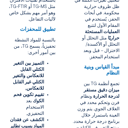
لتحليل تغيرات الكتلة في
باستخدام تقنيات الاقتران
ظل ظروف حرارية
مثل TG-MS أو TG-FTIR،
محكومة. في أبحاث
وهو أمر مهم بشكل خاص
الحفز، يُستخدم في
لآليات التفاعل.
المقام الأول لتتبع
تطبيق للمحفزات
العمليات المستحثة
حراريًا
مثل التحلل أو
بالنسبة للمواد النشطة
التحلل أو الأكسدة/
تحفيزياً، يسمح TG، من
الاختزال – قبل وبعد
بين أمور أخرى:
استخدام المحفز.
التمييز بين التغير
مبدأ القياس وبنية
الكتلي القابل
النظام
للانعكاس والتغير
الكتلي غير القابل
تجمع أنظمة TG بين
للانعكاس,
ميزان دقيق مستقر
تقييم تكوين فحم
لدرجة الحرارة
ونظام
الكوك
بعد
فرن وتحكم محدد في
الاستخدام
الغلاف الجوي. يتم وزن
التحفيزي,
العينة باستمرار خلال
الكشف عن فقدان
برنامج درجة حرارة محدد.
المواد بسبب تطاير