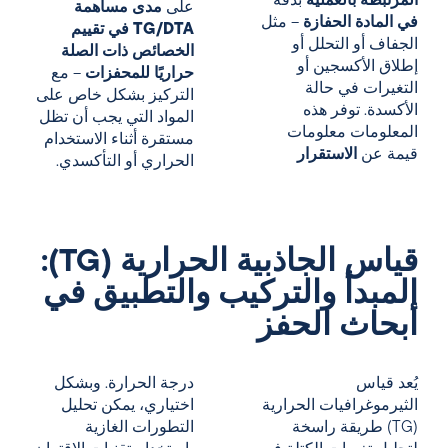
المرتبطة بالعملية
بدقة
على
مدى مساهمة
في المادة الحفازة
– مثل
TG/DTA في تقييم
الجفاف أو التحلل أو
الخصائص ذات الصلة
إطلاق الأكسجين أو
حراريًا للمحفزات
– مع
التغيرات في حالة
التركيز بشكل خاص على
الأكسدة. توفر هذه
المواد التي يجب أن تظل
المعلومات معلومات
مستقرة أثناء الاستخدام
قيمة عن
الاستقرار
الحراري أو التأكسدي.
قياس الجاذبية الحرارية (TG):
المبدأ والتركيب والتطبيق في
أبحاث الحفز
يُعد قياس
درجة الحرارة. وبشكل
الثيرموغرافيات الحرارية
اختياري، يمكن تحليل
(TG) طريقة راسخة
التطورات الغازية