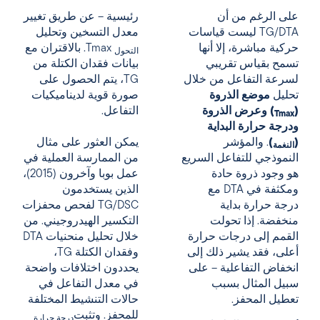
على الرغم من أن
رئيسية – عن طريق تغيير
TG/DTA ليست قياسات
معدل التسخين وتحليل
حركية مباشرة، إلا أنها
Tmax. بالاقتران مع
التحول
تسمح بقياس تقريبي
بيانات فقدان الكتلة من
لسرعة التفاعل من خلال
TG، يتم الحصول على
تحليل
موضع الذروة
صورة قوية لديناميكيات
(
) وعرض الذروة
التفاعل.
Tmax
ودرجة حرارة البداية
(
)
. والمؤشر
يمكن العثور على مثال
النغمة
النموذجي للتفاعل السريع
من الممارسة العملية في
هو وجود ذروة حادة
عمل بوبا وآخرون (2015)،
ومكثفة في DTA مع
الذين يستخدمون
درجة حرارة بداية
TG/DSC لفحص محفزات
منخفضة. إذا تحولت
التكسير الهيدروجيني. من
القمم إلى درجات حرارة
خلال تحليل منحنيات DTA
أعلى، فقد يشير ذلك إلى
وفقدان الكتلة TG،
انخفاض التفاعلية – على
يحددون اختلافات واضحة
سبيل المثال بسبب
في معدل التفاعل في
تعطيل المحفز.
حالات التنشيط المختلفة
للمحفز. وتثبت
درجة حرارة