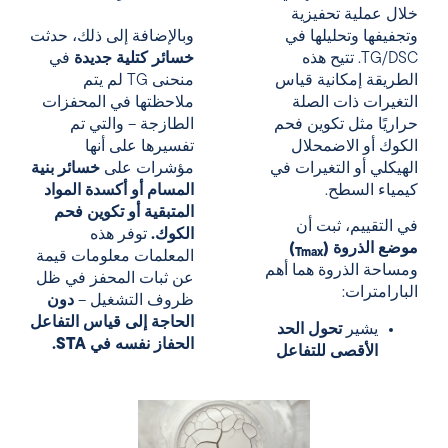
خلال عملية تحفيزية
وتجفيفها وتحليلها في
وبالإضافة إلى ذلك، حدثت
TG/DSC. تتيح هذه
خسائر كتلية جديدة
في
الطريقة إمكانية قياس
منحنى TG لم يتم
التغيرات ذات الصلة
ملاحظتها في المحفزات
حراريًا مثل تكوين فحم
الطازجة – والتي تم
الكوك أو الاضمحلال
تفسيرها على أنها
الهيكلي أو التغيرات في
مؤشرات على
خسائر بنية
كيمياء السطح.
المسام أو أكسدة المواد
المتبقية أو تكوين فحم
في التقييم، ثبت أن
الكوك.
توفر هذه
موضع الذروة (
)
Tmax
المعلمات معلومات قيمة
ومساحة الذروة
هما أهم
عن ثبات المحفز في ظل
البارامترات:
ظروف التشغيل –
دون
الحاجة إلى قياس التفاعل
يشير
تحول الحد
الحفاز نفسه في STA.
الأقصى للتفاعل