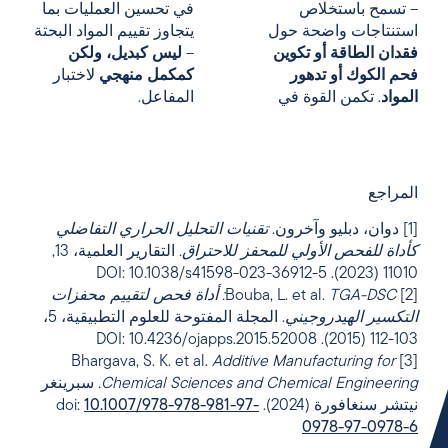
– تسمح باستخلاص
في تحسين العمليات بما
استنتاجات واضحة حول
يتجاوز تقييم المواد البحتة
فقدان الطاقة أو تكوين
–
ليس كبديل، ولكن
فحم الكوك أو تدهور
كمكمل منهجي
لاختبار
المواد
. تكمن القوة في
المفاعل.
المراجع
[1] دوان، دبليو وآخرون.
تقنيات التحليل الحراري التفاضلي
كأداة للفحص الأولي للمحفز للاحتراق.
التقارير العلمية، 13,
11010 (2023). DOI: 10.1038/s41598-023-36912-5
[2] Bouba, L. et al.
TGA-DSC: أداة فحص لتقييم محفزات
التكسير الهيدروجيني
. المجلة المفتوحة للعلوم التطبيقية، 5،
103-112 (2015). DOI: 10.4236/ojapps.2015.52008
Additive Manufacturing for
[3] Bhargava, S. K. et al.
Chemical Sciences and Chemical Engineering.
سبرينغر
نيتشر سنغافورة (2024). doi:
10.1007/978-978-981-97-
0978-97-0978-6