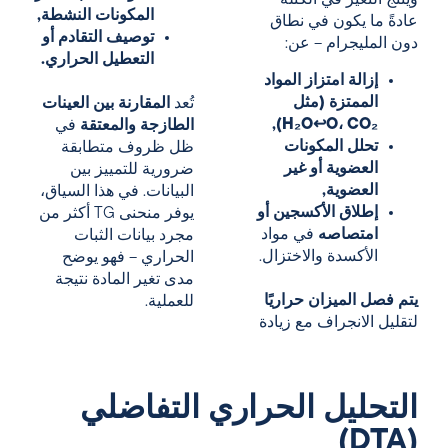
وينتج
التغير في الكتلة
–
المكونات النشطة,
عادةً ما يكون في نطاق
توصيف التقادم أو
دون المليجرام – عن:
التعطيل الحراري.
إزالة امتزاز المواد
الممتزة (مثل
تُعد
المقارنة بين العينات
H₂O↩O، CO₂),
الطازجة والمعتقة
في
تحلل المكونات
ظل ظروف متطابقة
العضوية أو غير
ضرورية للتمييز بين
العضوية,
البيانات. في هذا السياق،
إطلاق الأكسجين أو
يوفر منحنى TG أكثر من
امتصاصه
في مواد
مجرد بيانات الثبات
الأكسدة والاختزال.
الحراري – فهو يوضح
مدى تغير المادة نتيجة
يتم فصل الميزان حراريًا
للعملية.
لتقليل الانجراف مع زيادة
التحليل الحراري التفاضلي
(DTA)