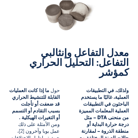
معدل التفاعل وإنثالبي
التفاعل: التحليل الحراري
كمؤشر
ولذلك، في التطبيقات
حول
ما إذا كانت العمليات
العملية، غالبًا ما يستخدم
القابلة للتنشيط الحراري
الباحثون في التطبيقات
قد
ضعفت
أو تأجلت
العملية المعلمات المميزة
بسبب التقادم أو التسمم
من منحنى DTA – مثل
أو
التغيرات
الهيكلية
.
درجة حرارة البداية أو
ومن الأمثلة على ذلك
منطقة الذروة – لمقارنة
عمل بوبا وآخرون [2]،