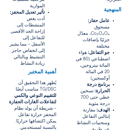
الموازية
المنهجية
تأثير تعديل المحفز:
أدت بعض
عامل حفاز:
المنشطات إلى
مسحوق
إزاحة الحد الأقصى
Co₃O₄O₄، معدّل
للتفاعل إلى
جزئيًا بإضافات
الأسفل – مما يشير
مختلفة
إلى انخفاض حاجز
جو التفاعل:
هواء
التنشيط وبالتالي
اصطناعي (80 في
زيادة النشاط
المائة نيتروجين،
أهمية المختبر
20 في المائة
أوكسجين)
يُظهر هذا التحقيق أن
برنامج درجة
TG/DSC مناسب أيضًا
الحرارة:
تسخين
للتقييم النوعي والكمي
خطي حتى 700
لتفاعلات الغازات الحفازة
درجة مئوية
– شريطة أن يولد نظام
الهدف:
مقارنة
المحفز حرارة تفاعل
إنثالبي التفاعل
يمكن اكتشافها حراريًا.
ومنحنيات النشاط
بالنسبة لمستخدمي
عن طريق