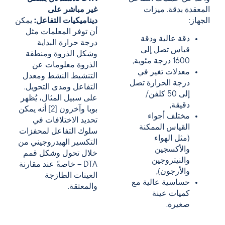
المعقدة بدقة. ميزات
غير مباشر على
الجهاز:
ديناميكيات التفاعل:
يمكن
أن توفر المعلمات مثل
دقة عالية ودقة
درجة حرارة البداية
قياس تصل إلى
وشكل الذروة ومنطقة
1600 درجة مئوية,
الذروة معلومات عن
معدلات تغير في
التنشيط النشط ومعدل
درجة الحرارة تصل
التفاعل ومدى التحويل.
إلى 50 كلفن/
على سبيل المثال، يُظهر
دقيقة,
بوبا وآخرون [2] أنه يمكن
مختلف أجواء
تحديد الاختلافات في
القياس الممكنة
سلوك التفاعل لمحفزات
(مثل الهواء
التكسير الهيدروجيني من
والأكسجين
خلال تحول وشكل قمم
والنيتروجين
DTA – خاصةً عند مقارنة
والأرجون),
العينات الطازجة
حساسية عالية مع
والمعتقة.
كميات عينة
صغيرة.