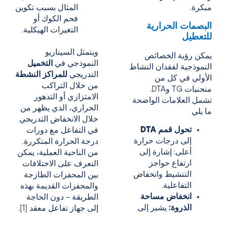
مبكرة.
المثال بسبب تكوين
فحم الكوك أو
البصمات الحرارية
التغيرات الهيكلية.
للتعطيل
ويتمثل السيناريو
يمكن رؤية الخصائص
النموذجي في
التخميل
النموذجية لفقدان النشاط
التدريجي
للمراكز النشطة
الأولي في كل من
من خلال التراكب
منحنيات TG وDTA.
الامتزازي أو التدهور
تشمل العلامات الواضحة
الحراري، الذي يظهر من
ما يلي
خلال الانخفاض التدريجي
تحول قمم DTA
في التفاعل مع دورات
إلى درجات حرارة
درجة الحرارة المتكررة.
أعلى: إشارة إلى
من الناحية العملية، يمكن
ارتفاع حواجز
التعرف على الاختلافات
التنشيط وانخفاض
بين المحفزات الطازجة
التفاعلية.
والمحفزات القديمة بهذه
انخفاض مساحة
الطريقة – دون الحاجة
الذروة:
يشير إلى
إلى جهاز تفاعل معقد [1].