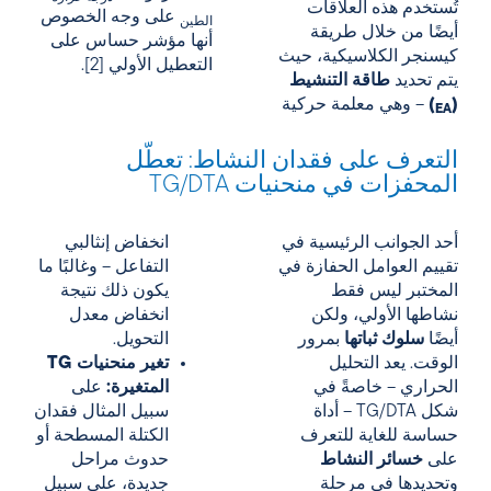
تُستخدم هذه العلاقات
على وجه الخصوص
الطين
أيضًا من خلال طريقة
أنها مؤشر حساس على
كيسنجر الكلاسيكية، حيث
التعطيل الأولي [2].
يتم تحديد
طاقة التنشيط
(
)
– وهي معلمة حركية
EA
التعرف على فقدان النشاط: تعطّل
المحفزات في منحنيات TG/DTA
أحد الجوانب الرئيسية في
انخفاض إنثالبي
تقييم العوامل الحفازة في
التفاعل – وغالبًا ما
المختبر ليس فقط
يكون ذلك نتيجة
نشاطها الأولي، ولكن
انخفاض معدل
أيضًا
سلوك ثباتها
بمرور
التحويل.
الوقت. يعد التحليل
تغير منحنيات TG
الحراري – خاصةً في
المتغيرة:
على
شكل TG/DTA – أداة
سبيل المثال فقدان
حساسة للغاية للتعرف
الكتلة المسطحة أو
على
خسائر النشاط
حدوث مراحل
وتحديدها في مرحلة
جديدة، على سبيل