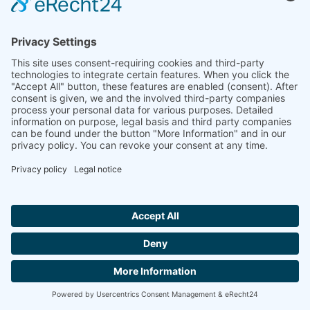
الصين
لينسيس شنغهاي العلمية
الغرفة 120، المبنى T3، رقم 1220 طريق يوكياو، بودونغ،
شنغهاي
+86-21-61901203
+86-21-50550642
info@linseis.com.cn
الهند
شركة لينسيس للتحليل الحراري في الهند المحدودة
Hallo ich bin LINAI! Wie kann ich dir
Plot 65, 2nd Floor, Sai Enclave,
helfen?
Sector 23, Dwarka, 110077 New Delhi
+91-11-42883851
sales@linseis.in
اتصل بنا