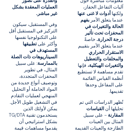
معلومات مباشرة حول
والقدرة على تصور
آليات التفاعل الحفاز،
العمليات المعقدة بشكل
ولكنها
أدوات لا غنى عنها
غير مباشر.
عندما يتعلق الأمر
بفهم
وفي المستقبل، سيكون
الحالة والتغيرات في
التركيز في المستقبل أقل
المحفزات تحت تأثير
على التكنولوجيا نفسها
درجة الحرارة.
خاصةً
وأكثر على
تطبيقها
عندما يتعلق الأمر بتقييم
المستهدف في
الاستقرار الحراري
السيناريوهات ذات الصلة
والمخلفات والتعطيل
بالممارسة
: على سبيل
والتغيرات الهيكلية،
فإنها
المثال، في تطوير
تقدم مساهمة لا تستطيع
المحفزات المتجددة،
أنظمة القياس القائمة
وتوصيف أنواع جديدة من
على المفاعل وحدها
المواد الحاملة أو التحليل
تقديمها.
المنهجي لعمليات التقادم
تُظهر الدراسات التي تم
في التشغيل طويل الأجل.
تحليلها أن
القياسات
يمكن لأولئك الذين
المقارنة
– على سبيل
يستخدمون تقنية TG/DTA
المثال بين العينات
بشكل استراتيجي أن
الطازجة والعينات القديمة
يقدموا مساهمات قيمة