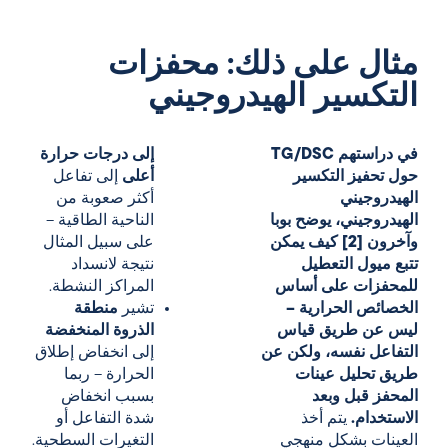
مثال على ذلك: محفزات
التكسير الهيدروجيني
في دراستهم TG/DSC
إلى درجات حرارة
حول تحفيز التكسير
أعلى
إلى تفاعل
الهيدروجيني
أكثر صعوبة من
الهيدروجيني، يوضح بوبا
الناحية الطاقية –
وآخرون [2] كيف يمكن
على سبيل المثال
تتبع ميول التعطيل
نتيجة لانسداد
للمحفزات على أساس
المراكز النشطة.
الخصائص الحرارية –
تشير
منطقة
ليس عن طريق قياس
الذروة المنخفضة
التفاعل نفسه، ولكن عن
إلى انخفاض إطلاق
طريق تحليل عينات
الحرارة – ربما
المحفز قبل وبعد
بسبب انخفاض
الاستخدام.
يتم أخذ
شدة التفاعل أو
العينات بشكل منهجي
التغيرات السطحية.