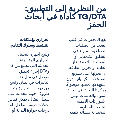
من النظرية إلى التطبيق:
TG/DTA كأداة في أبحاث
الحفز
تقع المحفزات في قلب
الحراري وإمكانات
العديد من العمليات
التنشيط وسلوك التقادم
.
الصناعية – سواء في
وتتيح أجهزة التحليل
التخليق الكيميائي أو
الحراري المتزامنة
المعالجة اللاحقة لغاز
الحديثة التي تجمع بين TG
العادم أو تخزين الطاقة.
وDTA إجراء تحقيق
إن قدرتها على تسريع
مفصل في مثل هذه
التفاعلات الكيميائية دون
التأثيرات في نطاق واسع
استهلاكها تجعلها موضوعًا
من درجات الحرارة وتحت
مركزيًا للبحث في أبحاث
ظروف جوية محددة. على
المواد والعمليات. ومن
سبيل المثال، يمكن قياس
الأمور ذات الأهمية
تحولات ذروة التفاعل،
أو
الخاصة للممارسة
درجات حرارة البداية أو
المختبرية مسألة كيفية