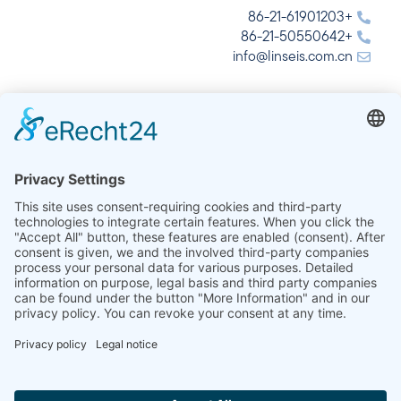
+86-21-61901203
+86-21-50550642
info@linseis.com.cn
الهند
شركة لينسيس للتحليل الحراري في الهند المحدودة
Plot 65, 2nd Floor, Sai Enclave,
Sector 23, Dwarka, 110077 New Delhi
+91-11-42883851
sales@linseis.in