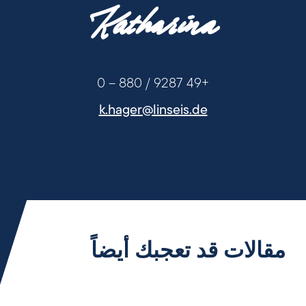
Katharina
+49 9287 / 880 - 0
+49 9287 / 880 – 0
k.hager@linseis.de
مقالات قد تعجبك أيضاً