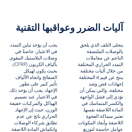
آليات الضرر وعواقبها التقنية
يتجلى التلف الذي يلحق
يجب أن يؤخذ تباين التمدد
بالوصلات الملتصقة
في الاعتبار، خاصةً في
الناجم عن معاملات
وصلات البلاستيك المقوى
التمدد الحراري المختلفة
بألياف الكربون (CFRP)،
من خلال آليات مختلفة.
بحيث يكون لهيكل
ينتج عن قيم α المختلفة
الصفائح واتجاه الألياف
إجهادات قص وشد
تأثير كبير على تطور
مختلفة، والتي يمكن أن
الإجهاد. يجب أن يؤخذ ذلك
تؤدي إلى فشل الواجهة
في الاعتبار عند تصميم
والكسر المتماسك في
الهياكل والمركبات خفيفة
المادة اللاصقة نفسها.
الوزن، حيث إن الإجهاد
تعتبر سماكة الفجوة
الحراري ناتج عن عدم
اللاصقة وأبعاد المكونات
تطابق شركاء الوصلات
عوامل حاسمة لتوزيع
وانكماش المادة اللاصقة