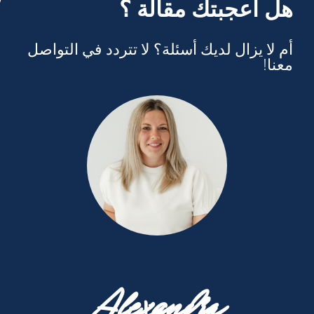
هل أعجبتك مقالة ؟
أم لا يزال لديك أسئلة؟ لا تتردد في التواصل
معنا!
09287/880-53
Alexandra