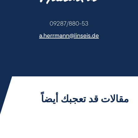
09287/880-53
09287/880-53
a.herrmann@linseis.de
مقالات قد تعجبك أيضاً