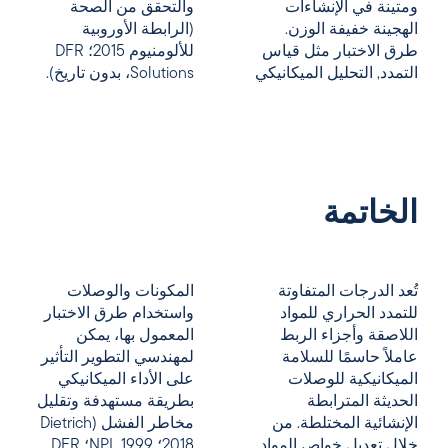
ومتينة في الإنشاءات
والتحقق من الصحة
الهجينة خفيفة الوزن.
(الرابطة الأوروبية
طرق الاختبار مثل
قياس
للألومنيوم 2015؛ DFR
التمدد
,
التحليل الميكانيكي
Solutions، بدون تاريخ).
الخاتمة
تُعد الدرجات المتفاوتة
المكونات والوصلات
للتمدد الحراري للمواد
واستخدام طرق الاختبار
اللاصقة وأجزاء الربط
المعمول بها، يمكن
عاملاً حاسمًا للسلامة
لمهندسي التطوير التأثير
الميكانيكية للوصلات
على الأداء الميكانيكي
الحديثة المترابطة
بطريقة مستهدفة وتقليل
الإنشائية المختلطة. من
مخاطر الفشل (Dietrich
خلال تعديل خواص المواد
2018؛ NPL 1999؛ DFR