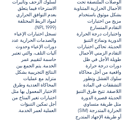
الوصلات الملتصقة تحت
لسلوك الزحف وتأثيرات
الأحمال الحرارية المتناوبة
الاسترخاء فيما يتعلق
بشكل موثوق باستخدام
بعدم التوافق الحراري
مزيج من اختبارات
لمواد الربط المختلفة
التقادم المتسارع
(NPL 1999).
واختبارات درجة الحرارة
تسجل اختبارات الإعياء
الدورية ونماذج التنبؤ
والصدمات الحرارية عدد
الحديثة. تحاكي اختبارات
دورات الإعياء وحدوث
التقادم الزمني الأحمال
آليات التلف، والتي تعتبر
طويلة الأجل في ظل
حاسمة لتقييم عمر
دورات درجة حرارة
الخدمة. يتم الجمع بين
واقعية من أجل محاكاة
النتائج التجريبية بشكل
سلوك الفشل وتطور
متزايد مع عمليات
التشققات في المادة
المحاكاة العددية وطرق
اللاصقة. تتيح طرق التنبؤ
الاختبار المعمول بها مثل
الحديثة قصيرة الدورة
اختبارات تغير المناخ من
مثل طريقة متساوي
أجل تمكين التنبؤات
الحرارة المتدرجة (SIM)
العملية لعمر الخدمة.
أو طريقة الإجهاد المتدرج