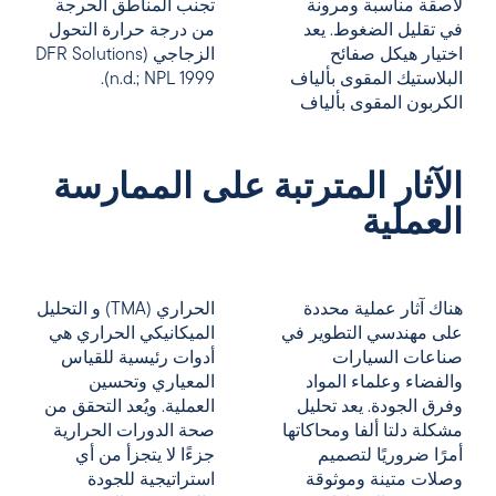
لاصقة مناسبة ومرونة
تجنب المناطق الحرجة
في تقليل الضغوط. يعد
من درجة حرارة التحول
اختيار هيكل صفائح
الزجاجي (DFR Solutions
البلاستيك المقوى بألياف
n.d.; NPL 1999).
الكربون المقوى بألياف
الآثار المترتبة على الممارسة
العملية
هناك آثار عملية محددة
الحراري (TMA)
و
التحليل
على مهندسي التطوير في
الميكانيكي الحراري
هي
صناعات السيارات
أدوات رئيسية للقياس
والفضاء وعلماء المواد
المعياري وتحسين
وفرق الجودة. يعد تحليل
العملية. ويُعد التحقق من
مشكلة دلتا ألفا ومحاكاتها
صحة الدورات الحرارية
أمرًا ضروريًا لتصميم
جزءًا لا يتجزأ من أي
وصلات متينة وموثوقة
استراتيجية للجودة