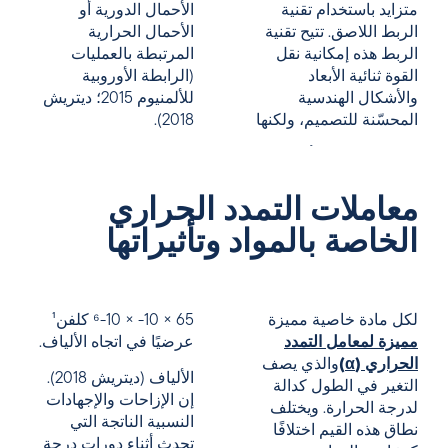
متزايد باستخدام تقنية
الأحمال الدورية أو
الربط اللاصق. تتيح تقنية
الأحمال الحرارية
الربط هذه إمكانية نقل
المرتبطة بالعمليات
القوة ثنائية الأبعاد
(الرابطة الأوروبية
والأشكال الهندسية
للألمنيوم 2015؛ ديتريش
المحسّنة للتصميم، ولكنها
2018).
معاملات التمدد الحراري
الخاصة بالمواد وتأثيراتها
لكل مادة خاصية مميزة
65 × 10- × 10-⁶ كلفن¹
مميزة لمعامل التمدد
عرضيًا في اتجاه الألياف.
الحراري (α)
والذي يصف
الألياف (ديتريش 2018).
التغير في الطول كدالة
إن الإزاحات والإجهادات
لدرجة الحرارة. ويختلف
النسبية الناتجة التي
نطاق هذه القيم اختلافًا
تحدث أثناء دورات درجة