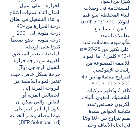
كبيرًا بين المواد
الحرارة – على سبيل
المستخدمة في وصلات
المثال أثناء عمليات الإنتاج
البناء المختلطة: تبلغ قيم
أو أثناء التشغيل في نطاق
الفولاذ α ≈ 11.5-13.1 × 10-
درجة الحرارة من -40
⁶ كلفن ¹، بينما تبلغ
درجة مئوية إلى +200
معاملات التمدد
درجة مئوية – تضع ضغطًا
للألومنيوم معاملات تمدد
كبيرًا على الوصلة
أعلى بكثير من α ≈ 22-25
الملتصقة. تعتبر المناطق
× 10-⁶ كلفن ¹. أما المواد
القريبة من درجة حرارة
اللاصقة المصنوعة من
التحول الزجاجي (Tg)
راتنجات الإيبوكسي
حرجة بشكل خاص، حيث
فتتراوح معاملاتها بين 45-
تتغير المواد اللاصقة من
200 × × 10- × 10-⁶
اللزوجة المرنة إلى
كلفن¹، وتُظهر مركبات
الخصائص المرنة أو
البلاستيك المقوى بألياف
اللدائن، والتي يمكن أن
الكربون خصائص تمدد
يكون لها تأثير كبير على
متباينة الخواص بشدة
قوة الوصلة وعمر الخدمة
بقيم تتراوح بين -1.0 و1.5
(DFR Solutions n.d.).
في اتجاه الألياف وحتى