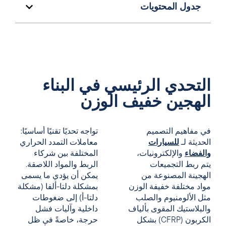
جدول المحتويات
التحدي الرئيسي في البناء
الهجين خفيف الوزن
في مفاهيم التصميم
تواجه تحديًا تقنيًا أساسيًا:
الحديثة لـ
للسيارات
معاملات التمدد الحراري
والفضاء
والإلكترونيات،
المختلفة بين شركاء
يتم ربط التجميعات
الربط والمواد اللاصقة.
الهجينة المصنوعة من
يمكن أن يؤدي ما يسمى
مواد مختلفة خفيفة الوزن
بمشكلة دلتا-ألفا (مشكلة
مثل الألومنيوم والصلب
دلتا-أ) إلى ضغوطات
والبلاستيك المقوى بألياف
داخلية وآليات فشل
الكربون (CFRP) بشكل
حرجة، خاصةً في ظل