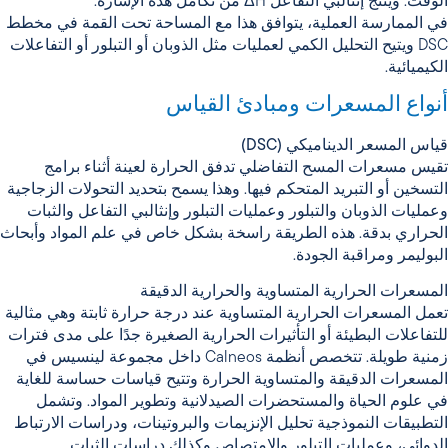
الوقت. وينتج إنثالبي التفاعل ΔH من تكامل هذه الإشارة.
في الممارسة العملية، يتوافق هذا مع المساحة تحت القمة في مخطط
DSC ويتيح التحليل الكمي لعمليات مثل الذوبان أو التبلور أو التفاعلات
الكيميائية.
أنواع المسعرات ومبادئ القياس
قياس المسعر الديناميكي (DSC)
تقيس مسعرات المسح التفاضلي تدفق الحرارة لعينة أثناء برامج
التسخين أو التبريد المتحكم فيها. وهذا يسمح بتحديد التحولات الزجاجية
وعمليات الذوبان والتبلور وعمليات التبلور وإنثالبي التفاعل والثبات
الحراري بدقة. هذه الطريقة راسخة بشكل خاص في علم المواد وأبحاث
البوليمر ومراقبة الجودة.
المسعرات الحرارية المتساوية
والحرارية الدقيقة
تعمل المسعرات الحرارية المتساوية عند درجة حرارة ثابتة وهي مثالية
للتفاعلات البطيئة أو التأثيرات الحرارية الصغيرة جدًا على مدى فترات
زمنية طويلة. تتخصص أنظمة Calneos داخل مجموعة لينسيس في
المسعرات الدقيقة والمتساوية الحرارة وتتيح قياسات حساسة للغاية
في علوم الحياة والمستحضرات الصيدلانية وتطوير المواد. وتشمل
التطبيقات النموذجية تحليل الإنزيمات والبروتينات، ودراسات الارتباط
الدوائي، وعمليات التبلور والامتصاص وكذلك دراسات الثبات.