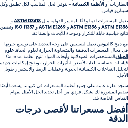
البطاريات أو
الأنظمة الكيميائية
– يتوفر الحل المناسب لكل تطبيق وكل
سيناريو قياس.
تعمل المسعرات لدينا وفقًا للمعايير الدولية مثل
ASTM D3418
و
ASTM E1356
و
E1356
ASTM
و
ASTM E1269
و
ISO 11357
وتضمن
نتائج قياسية قابلة للتكرار وموحدة للأبحاث والصناعة.
مع دمج
كالنيوس
تعمل لينسيس على وجه التحديد على توسيع خبرتها
في مجال
المسعرات الدقيقة والمتساوية الحرارة
لعلوم الحياة.
علوم
الحياة
والمستحضرات الصيدلانية وأبحاث المواد. تتيح أنظمة Calneos
قياسات حساسة للغاية لأصغر التأثيرات الحرارية وتفتح إمكانيات جديدة
لتحليل
التفاعلات الكيميائية الحيوية وعمليات الربط والاستقرار طويل
الأجل
.
ستجد نظرة عامة على جميع أنظمة المسعرات في كتيباتنا. يسعدنا أيضًا
تقديم المشورة لك بشكل فردي من أجل تحديد الحل الأمثل لمهام
القياس الخاصة بك.
أفضل مسعراتنا لأقصى درجات
الدقة