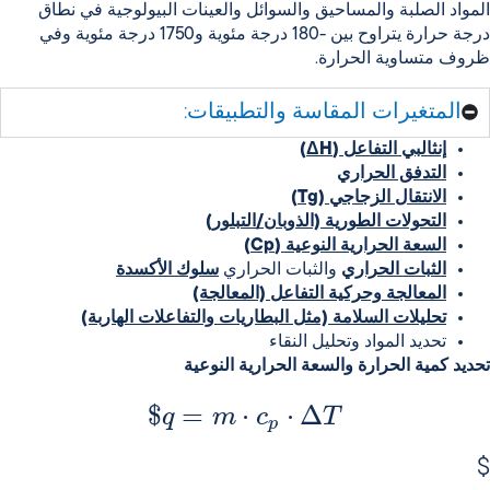
المواد الصلبة والمساحيق والسوائل والعينات البيولوجية
في نطاق
درجة حرارة يتراوح
بين -180 درجة مئوية و1750 درجة مئوية
وفي
ظروف متساوية الحرارة.
المتغيرات المقاسة والتطبيقات:
إنثالبي التفاعل (ΔH)
التدفق الحراري
الانتقال الزجاجي (Tg)
التحولات الطورية (الذوبان/التبلور)
السعة الحرارية النوعية (Cp)
الثبات الحراري
والثبات الحراري
سلوك الأكسدة
المعالجة وحركية التفاعل (المعالجة)
تحليلات السلامة (مثل البطاريات والتفاعلات الهاربة)
تحديد المواد وتحليل النقاء
تحديد كمية الحرارة والسعة الحرارية النوعية
$
=
⋅
⋅
Δ
q
m
c
T
p
$