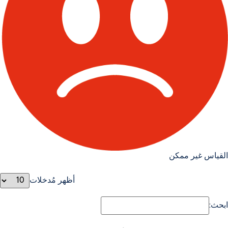
القياس غير ممكن
أظهر مُدخلات
ابحث: