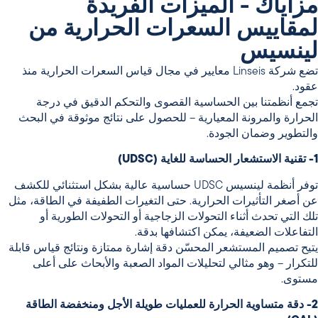
مزاياك - الميزات الفريدة
لمقاييس السعرات الحرارية من
لينسيس
تضع شركة Linseis معايير في مجال قياس السعرات الحرارية منذ
عقود.
تجمع أنظمتنا بين الحساسية القصوى والتحكم الدقيق في درجة
الحرارة والمرونة المعيارية – للحصول على نتائج موثوقة في البحث
والتطوير وضمان الجودة.
1- تقنية الاستشعار الحساسة للغاية (UDSC)
توفر أنظمة لينسيس UDSC حساسية عالية بشكل استثنائي للكشف
عن أصغر التأثيرات الحرارية. حتى التغيرات الطفيفة في الطاقة، مثل
تلك التي تحدث أثناء التحولات الزجاجية أو التحولات الطورية أو
التفاعلات الضعيفة، يمكن اكتشافها بدقة.
يتيح تصميم المستشعر المحسّن دقة إشارة ممتازة ونتائج قياس قابلة
للتكرار – وهو مثالي لتحليلات المواد الصعبة والأبحاث على أعلى
مستوى.
2- دقة متساوية الحرارة للعمليات طويلة الأجل ومنخفضة الطاقة