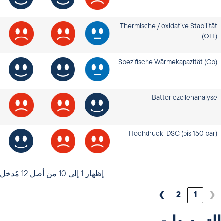
Thermische / oxidative Stabilität
(OIT)
Spezifische Wärmekapazität (Cp)
Batteriezellenanalyse
Hochdruck-DSC (bis 150 bar)
إظهار 1 إلى 10 من أصل 12 مُدخل
❯
2
1
❮