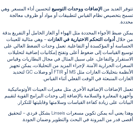
تتوفر العديد من
الإضافات ووحدات التوسيع
لتحسين أداء المسعر. وهي
تسمح بتخصيص نظام القياس لتطبيقات أو مواد أو ظروف معالجة
محددة.
يمكن ضبط الأجواء المحددة مثل الهواء أو الغاز الخامل أو التفريغ بدقة
من خلال
أدوات التحكم الاختيارية في الغازات
– وهي مثالية للعينات
الحساسة أو المؤكسدة أو التفاعلية. تعمل وحدات الضغط العالي على
توسيع القياسات إلى ضغوط أعلى وتفتح إمكانيات إضافية لتحليلات
الاستقرار والتفاعل، على سبيل المثال في مجال البطاريات وقياس
السعرات الحرارية الآمنة. لإجراء المزيد من التحليلات، يمكن تجهيز
الأنظمة بتحليلات الغازات مثل MS أو FTIR أو وصلات GC لتحديد
الغازات المنبعثة في الوقت الفعلي أثناء القياس.
تعمل الإضافات الإضافية الأخرى مثل مغيرات العينات الأوتوماتيكية
وأجهزة المعايرة والسلامة بالإضافة إلى وحدات البرامج القوية لتقييم
البيانات على زيادة كفاءة القياسات وسلامتها وقابليتها للتكرار.
وهذا يعني أنه يمكن تكوين مسعرات Linseis بشكل فردي – لتحقيق
أقصى قدر من المرونة في البحث والتطوير وضمان الجودة.