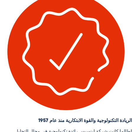
الريادة التكنولوجية والقوة الابتكارية منذ عام 1957
لطالما كانت شركة لينسيس رائدة تكنولوجية في مجال التحليل