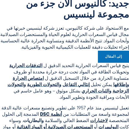
جديد: كالنيوس الآن جزء من
مجموعة لينسيس
مع الاستحواذ على شركة كالنيوس، تعزز شركة لينسيس خبرتها في
مجال قياس السعرات الحرارية لعلوم الحياة والمستحضرات الصيدلانية
وأبحاث المواد. تتيح الأنظمة الدقيقة ومتساوية الحرارة عالية الحساسية
إجراء تحليلات دقيقة للعمليات الكيميائية الحيوية والفيزيائية.
إلى المقال
يتيح قياس السعرات الحرارية التحديد الدقيق ل
التدفقات الحرارية
وتحويلات الطاقة في المواد تحت درجة حرارة محددة أو ظروف
متساوية الحرارة. من خلال التسجيل الدقيق ل
امتصاص الحرارة
وإطلاقها
يمكن تحليل
إنثالبي التفاعل
والتحولات الطورية
والتحولات
الزجاجية
والثبات الحراري
بشكل موثوق – وهو عامل حاسم في
الأبحاث ومراقبة الجودة وتطوير المواد
.
تعمل لينسيس منذ عام 1957 على تطوير وتصنيع مسعرات عالية الدقة
لمجموعة واسعة من المتطلبات: من
أنظمة DSC
المدمجة
إلى الحلول
المتخصصة
لاختبارات
الضغط العالي والسلامة
والبطاريات
. وسواء
كانت
البوليمرات
أو
المستحضرات الصيدلانية أو المواد الغذائية
أو مواد