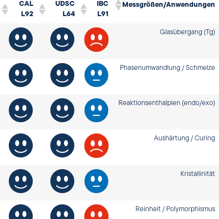
CAL
UDSC
IBC
Messgrößen/Anwendungen
L92
L64
L91
Glasübergang (Tg)
Phasenumwandlung / Schmelze
Reaktionsenthalpien (endo/exo)
Aushärtung / Curing
Kristallinität
Reinheit / Polymorphismus