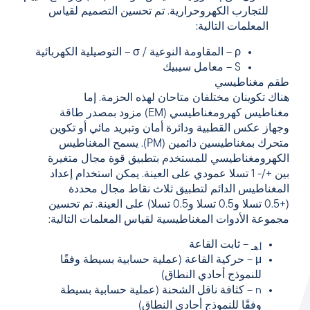
للتجارب الكهروحرارية. تم تحسين التصميم لقياس
المعلمات التالية:
ρ – المقاومة النوعية / σ – التوصيلية الكهربائية
S – معامل سيبيك
طقم مغناطيسي
هناك تكوينان مختلفان متاحان لهذه الحزمة. إما
مغناطيس كهرومغناطيسي (EM) مزود بمصدر طاقة
وجهاز عكس القطبية ودائرة أمان وتبريد مائي أو تكوين
متحرك بمغناطيسين دائمين (PM). يسمح المغناطيس
الكهرومغناطيسي للمستخدم بتطبيق قوة مجال متغيرة
بين +/- 1 تسلا عمودي على العينة. يمكن استخدام إعداد
المغناطيس الدائم لتطبيق ثلاث نقاط مجال محددة
(+0.5 تسلا و0.5 تسلا و0.5 تسلا) على العينة. تم تحسين
مجموعة الأدوات المغناطيسية لقياس المعلمات التالية:
– ثابت القاعة
أ.هـ
μ – حركية القاعة (عملية حسابية بسيطة وفقًا
للنموذج أحادي النطاق)
n – كثافة ناقل الشحنة (عملية حسابية بسيطة
وفقًا للنموذج أحادي النطاق)