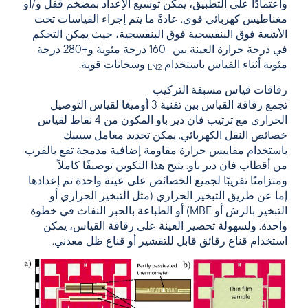
واعتمادًا على التطبيق، يمكن توسيع الإعداد بمضخم قفل و/أو
مغناطيس كهربائي قوي. عادةً ما يتم إجراء القياسات تحت
الأشعة فوق البنفسجية فوق البنفسجية، حيث يمكن التحكم
في درجة حرارة العينة بين -160 درجة مئوية و+280 درجة
مئوية أثناء القياس باستخدام
وسخانات قوية.
LN2
رقاقات قياس مسبقة التركيب
تجمع رقاقة القياس بين تقنية 3 أوميغا لقياس التوصيل
الحراري مع ترتيب فان دير باو المكون من 4 نقاط لقياس
خصائص النقل الكهربائي. يمكن تحديد معامل سيبيك
باستخدام مقاييس حرارة مقاومة إضافية مدمجة تقع بالقرب
من أقطاب فان دير باو. يتيح هذا التكوين توصيفًا كاملاً
ومتزامنًا تقريبًا لجميع الخصائص على عينة واحدة تم إعدادها
إما عن طريق التبخير الحراري (مثل التبخير الحراري أو
التبخير بالرش أو MBE) أو الطباعة بالحبر النفاث في خطوة
واحدة. ولسهولة تحضير العينة على رقاقة القياس، يمكن
استخدام قناع رقائق قابل للتقشير أو قناع ظل معدني.