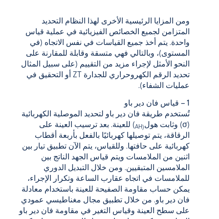
ومن المزايا الرئيسية الأخرى لهذا النظام التحديد
المتزامن لجميع الخصائص الفيزيائية في عملية قياس
واحدة. يتم أخذ جميع القياسات في نفس الاتجاه (في
المستوى)، وبالتالي فهي متسقة وقابلة للمقارنة على
النحو الأمثل لإجراء مزيد من التقييم (على سبيل المثال
تحديد الرقم الكهروحراري للجدارة ZT أو التحقيق في
عمليات الشفاء).
1 – قياس فان دير باو
تُستخدم طريقة فان دير باو لتحديد الموصلية الكهربائية
(σ) وثابت هول
) للعينة. بعد ترسيب العينة على
(AH
الرقاقة، يتم توصيلها كهربائيًا بالفعل بأربعة أقطاب
كهربائية على حافتها. وللقياس، يتم الآن تطبيق تيار بين
اثنين من الملامسات ويتم قياس الجهد الناتج بين
الملامسين المتبقيين. ومن خلال التبديل الدوري
للملامسات في اتجاه عقارب الساعة وتكرار الإجراء،
يمكن حساب مقاومة الصفيحة للعينة باستخدام معادلة
فان دير باو. من خلال تطبيق مجال مغناطيسي عمودي
على سطح العينة وقياس التغير في مقاومة فان دير باو