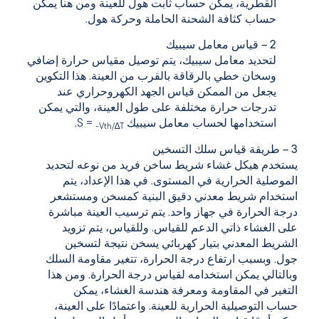
القطرية، يمكن حساب ثابت هول للعينة ومن هنا يمكن
حساب كثافة الشحنة الحاملة وحركة هول.
2 – قياس معامل سيبيك
لتحديد معامل سيبيك، يتم توصيل مقياس حرارة إضافي
وسخان خطي بالرقاقة بالقرب من العينة. هذا التكوين
يجعل من الممكن قياس الجهد الكهروحراري عند
تدرجات حرارة مختلفة على طول العينة، والتي يمكن
استخدامها لحساب معامل سيبيك S =
.
-Vth/∆T
3 – طريقة قياس سلك التسخين
يستخدم هيكل غشاء شريط ساخن فريد من نوعه لتحديد
الموصلية الحرارية في المستوى. في هذا الإعداد، يتم
استخدام شريط معدني دقيق البنية كمسخن ومستشعر
درجة الحرارة في جهاز واحد. يتم ترسيب العينة مباشرة
على الغشاء ذاتي الدعم للقياس. وللقياس، يتم تزويد
الشريط المعدني بتيار كهربائي يسخن نتيجة لتسخين
جول. وبسبب ارتفاع درجة الحرارة، تتغير مقاومة السلك
وبالتالي يمكن استخدامه لقياس درجة الحرارة. ومن هذا
التغير في المقاومة ومعرفة هندسة الغشاء، يمكن
حساب التوصيلية الحرارية للعينة. واعتمادًا على العينة،