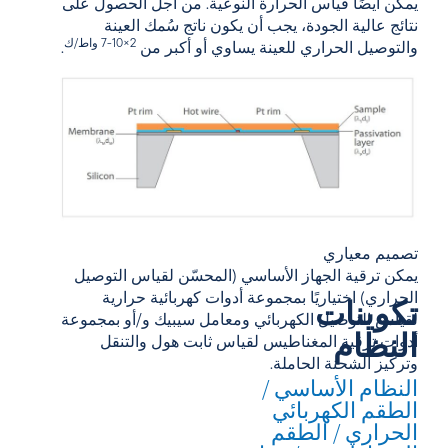
يمكن أيضًا قياس الحرارة النوعية. من أجل الحصول على
نتائج عالية الجودة، يجب أن يكون ناتج سُمك العينة
2×10-7 واط/ك
والتوصيل الحراري للعينة يساوي أو أكبر من
.
تصميم معياري
يمكن ترقية الجهاز الأساسي (المحسّن لقياس التوصيل
الحراري) اختياريًا بمجموعة أدوات كهربائية حرارية
تكوينات
لقياس التوصيل الكهربائي ومعامل سيبيك و/أو بمجموعة
النظام
أدوات ترقية المغناطيس لقياس ثابت هول والتنقل
وتركيز الشحنة الحاملة.
النظام الأساسي /
الطقم الكهربائي
الحراري / الطقم