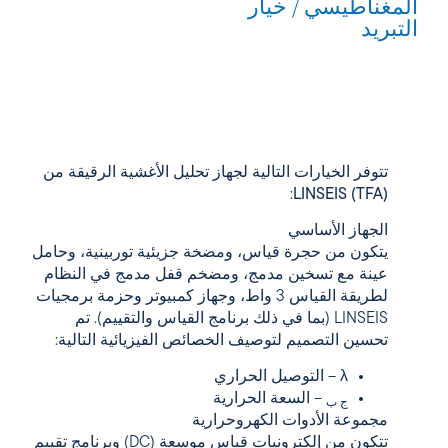
المغناطيسي / خيار
التبريد
تتوفر الخيارات التالية لجهاز
تحليل الأغشية الرقيقة من
:
LINSEIS (TFA)
الجهاز الأساسي
يتكون من حجرة قياس، ومضخة جزيئية توربينية، وحامل
عينة مع تسخين مدمج، ومضخم قفل مدمج في النظام
لطريقة القياس 3 واط، وجهاز كمبيوتر وحزمة برمجيات
LINSEIS (بما في ذلك برنامج القياس والتقييم). تم
تحسين التصميم لتوصيف الخصائص الفيزيائية التالية:
λ – التوصيل الحراري
– السعة الحرارية
ج ب
مجموعة الأدوات الكهروحرارية
تتكون من إلكترونيات قياس موسعة (DC) وبرنامج تقييم