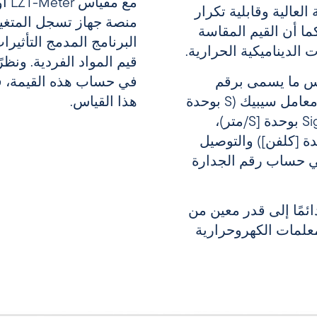
العالية وقابلية تكرار
منصة جهاز تسجل المتغي
ما أن القيم المقاسة
 الديناميكية الحرارية.
قيم المواد الفردية. ونظ
اس ما يسمى برقم
في حساب هذه القيمة، ف
الجدارة الكهروحرارية (ZT). يتم تضمين معامل سيبيك (S بوحدة
هذا القياس.
[فولت/كيلو])، والتوصيل الكهربائي (Sigma بوحدة [S/متر)،
ة الحرارة المطلقة (T بوحدة [كلفن]) والتوصيل
Lambd بوحدة [W/(m*K)]) في حساب رقم الجدارة
ئمًا إلى قدر معين من
ب حساب ZT قياس المعلمات الكهروحرارية