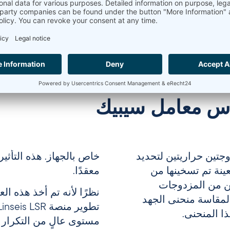
اس معامل سيبيك
جتين حراريتين لتحديد
خاص بالجهاز. هذه التأثير
ينة تم تسخينها من
معقدًا.
ن من المزدوجات
نظرًا لأنه تم أخذ هذه الع
المقاسة منحنى الجهد
ا المنحنى.
مستوى عالٍ من التكرار و