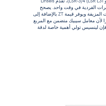
مع مقياس LZT-Meter أو LSR-3/4 (LSR L31)، تقدم Linseis
رات الفردية في وقت واحد. يصحح
البرنامج المدمج التأثيرات المزيفة ويوفر قيمة ZT بالإضافة إلى
رًا لأن معامل سيبيك متضمن مع المربع
إن لينسيس تولي أهمية خاصة لدقة