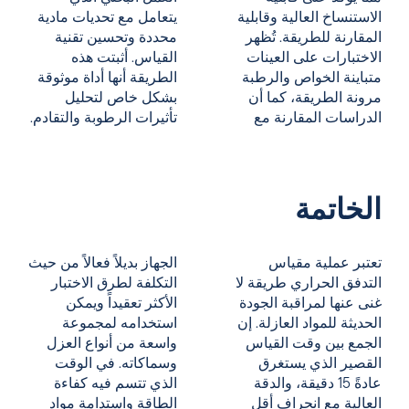
الاستنساخ العالية وقابلية
يتعامل مع تحديات مادية
المقارنة للطريقة. تُظهر
محددة وتحسين تقنية
الاختبارات على العينات
القياس. أثبتت هذه
متباينة الخواص والرطبة
الطريقة أنها أداة موثوقة
مرونة الطريقة، كما أن
بشكل خاص لتحليل
الدراسات المقارنة مع
تأثيرات الرطوبة والتقادم.
الخاتمة
تعتبر عملية مقياس
الجهاز بديلاً فعالاً من حيث
التدفق الحراري طريقة لا
التكلفة لطرق الاختبار
غنى عنها لمراقبة الجودة
الأكثر تعقيداً ويمكن
الحديثة للمواد العازلة. إن
استخدامه لمجموعة
الجمع بين وقت القياس
واسعة من أنواع العزل
القصير الذي يستغرق
وسماكاته. في الوقت
عادةً 15 دقيقة، والدقة
الذي تتسم فيه كفاءة
العالية مع انحراف أقل
الطاقة واستدامة
مواد