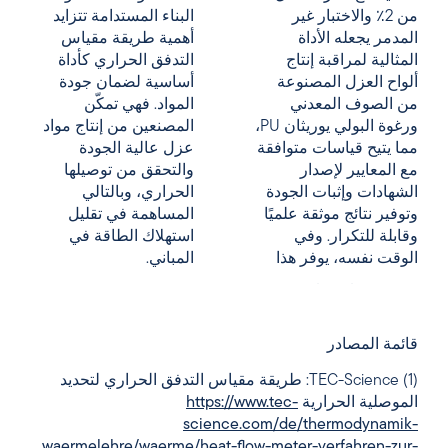
من 2٪ والاختبار غير
البناء المستدامة
تتزايد
المدمر يجعله الأداة
أهمية طريقة مقياس
المثالية لمراقبة إنتاج
التدفق الحراري كأداة
ألواح العزل المصنوعة
أساسية لضمان جودة
من الصوف المعدني
المواد. فهي تمكّن
ورغوة البولي يوريثان PU،
المصنعين من إنتاج مواد
مما يتيح قياسات متوافقة
عزل عالية الجودة
مع المعايير لإصدار
والتحقق من توصيلها
الشهادات وإثبات الجودة
الحراري، وبالتالي
وتوفير نتائج موثقة علميًا
المساهمة في تقليل
وقابلة للتكرار. وفي
استهلاك الطاقة في
الوقت نفسه، يوفر هذا
المباني.
قائمة المصادر
(1) TEC-Science: طريقة مقياس التدفق الحراري لتحديد
الموصلية الحرارية
https://www.tec-
science.com/de/thermodynamik-
waermelehre/waerme/heat-flow-meter-verfahren-zur-