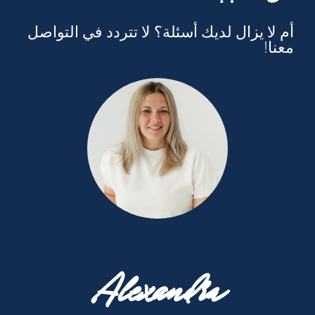
أم لا يزال لديك أسئلة؟ لا تتردد في التواصل
معنا!
09287/880-53
Alexandra