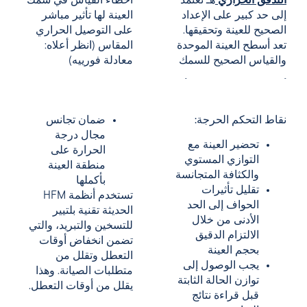
التدفق الحراري
هـ تعتمد
أخطاء القياس في سمك
إلى حد كبير على الإعداد
العينة لها تأثير مباشر
الصحيح للعينة وتحقيقها.
على التوصيل الحراري
تعد أسطح العينة الموحدة
المقاس (انظر أعلاه:
والقياس الصحيح للسمك
معادلة فورييه)
نقاط التحكم الحرجة:
ضمان تجانس
مجال درجة
تحضير العينة مع
الحرارة على
التوازي المستوي
منطقة العينة
والكثافة المتجانسة
بأكملها
تقليل تأثيرات
تستخدم أنظمة HFM
الحواف إلى الحد
الحديثة تقنية بلتيير
الأدنى من خلال
للتسخين والتبريد، والتي
الالتزام الدقيق
تضمن انخفاض أوقات
بحجم العينة
التعطل وتقلل من
يجب الوصول إلى
متطلبات الصيانة. وهذا
توازن الحالة الثابتة
يقلل من أوقات التعطل.
قبل قراءة نتائج