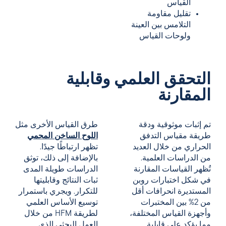
القياس
تقليل مقاومة
التلامس بين العينة
ولوحات القياس
التحقق العلمي وقابلية
المقارنة
تم إثبات موثوقية ودقة
طرق القياس الأخرى مثل
طريقة مقياس التدفق
اللوح الساخن المحمي
الحراري من خلال العديد
تظهر ارتباطًا جيدًا.
من الدراسات العلمية.
بالإضافة إلى ذلك، توثق
تُظهر القياسات المقارنة
الدراسات طويلة المدى
في شكل اختبارات روبن
ثبات النتائج وقابليتها
المستديرة انحرافات أقل
للتكرار. ويجري باستمرار
من 2% بين المختبرات
توسيع الأساس العلمي
وأجهزة القياس المختلفة،
لطريقة HFM من خلال
مما يؤكد على قابلية
العمل البحثي الذي