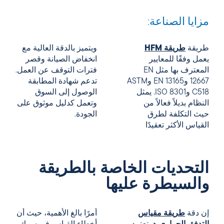
مزايا الصناعة:
طريقة
طريقة HFM
ويتميز بالدقة العالية مع
يعمل وفقًا للمعايير
انخفاض الصيانة وقصر
المعترف بها مثل EN
فترات التوقف عن العمل.
12667 وEN 13165 وASTM
تدعم شهادة المطابقة
C518 وISO 8301. يمثل
الوصول إلى السوق
النظام بديلاً فعالاً من
وتعمل كدليل موثوق على
حيث التكلفة لطرق
الجودة.
القياس الأكثر تعقيدًا
التحديات الخاصة بالطريقة
والسيطرة عليها
إن دقة
طريقة مقياس
أمرًا بالغ الأهمية، حيث أن