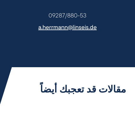
09287/880-53
09287/880-53
a.herrmann@linseis.de
مقالات قد تعجبك أيضاً