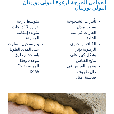
العوامل الحرجة لرغوة البولي يوريثان
البولي يوريثان:
تأثيرات الشيخوخة
متوسط درجة
بسبب تبادل
حرارة 10 درجات
الغازات في بنية
مئوية) إمكانية
الخلية
المقارنة
الكثافة ومحتوى
يتم تسجيل السلوك
الرطوبة يؤثران
على المدى الطويل
بشكل كبير على
باستخدام طرق
نتائج القياس
موحدة وفقًا
يضمن القياس في
للمواصفة EN
ظل ظروف
13165
قياسية (مثل