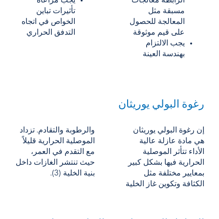
الرابطة معالجات
يجب مراعاة
مسبقة مثل
تأثيرات تباين
المعالجة للحصول
الخواص في اتجاه
على قيم موثوقة
التدفق الحراري
يجب الالتزام
بهندسة العينة
رغوة البولي يوريثان
إن رغوة البولي يوريثان
والرطوبة والتقادم. تزداد
هي مادة عازلة عالية
الموصلية الحرارية قليلاً
الأداء تتأثر الموصلية
مع التقدم في العمر،
الحرارية فيها بشكل كبير
حيث تنتشر الغازات داخل
بمعايير مختلفة مثل
بنية الخلية (3).
الكثافة وتكوين غاز الخلية