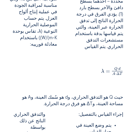
محددة – أحدهما بسطح
مناسبة لمراقبة الجودة
دافئ والآخر بسطح بارد
في عملية إنتاج ألواح
(1). يؤدي الفرق في درجة
العزل. يتم حساب
الحرارة الناتج إلى تدفق
الموصلية الحرارية
الحرارة عبر العينة، والتي
النوعية (λ، تقاس بوحدة
يتم قياسها بدقة باستخدام
W/(m-K)) باستخدام
مستشعرات التدفق
معادلة فورييه:
الحراري. يتم القياس
⋅
Q
d
=
λ
⋅
Δ
A
T
حيث Q هو التدفق الحراري، وd هو سُمك العينة، وA هو
مساحة العينة، وΔT هو فرق درجة الحرارة.
إجراء القياس بالتفصيل:
والتدفق الحراري
الناتج عن ذلك
يتم وضع العينة في
بواسطة
جهاز القياس