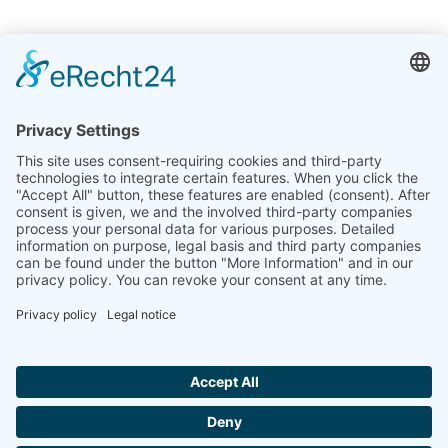
الهند
شركة لينسيس للتحليل الحراري في الهند المحدودة
Plot 65, 2nd Floor, Sai Enclave,
Sector 23, Dwarka, 110077 New Delhi
+91-11-42883851
sales@linseis.in
Hallo ich bin LINAI! Wie kann ich dir
helfen?
النشرة
الشركة
بصمة
حماية
اتصل
GTC