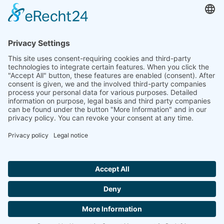
الهند
شركة لينسيس للتحليل الحراري في الهند المحدودة
Plot 65, 2nd Floor, Sai Enclave,
Sector 23, Dwarka, 110077 New Delhi
+91-11-42883851
sales@linseis.in
Hallo ich bin LINAI! Wie kann ich dir
helfen?
النشرة
الشركة
بصمة
حماية
اتصل
GTC
الإخبارية
البيانات
بنا