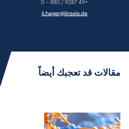
+49 9287 / 880 – 0
k.hager@linseis.de
مقالات قد تعجبك أيضاً