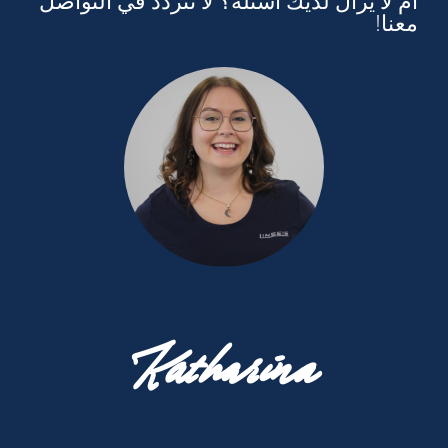
أم لا يزال لديك أسئلة؟ لا تتردد في التواصل
معنا!
+49 9287 / 880 - 0
Katharina
+49 9287 / 880 - 0