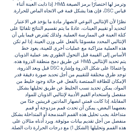
وترمز لها اختصارًا برمز الصيغة ∆HM. إذا ذابت العينة أثناء
قياس DSC، فإن هذا يشكل قمة في الاتجاه الماص للحرارة.
نظرًا لأن الإنثالبي النوعي لانصهار مادة ما يؤخذ في الاعتبار
لتحديد أو تقييم العينات، عادةً ما يتم تقسيم النتائج تلقائيًا على
كتلة العينة في الممارسة العملية. ولذلك يُفترض فيما يلي أن
الإنثالبي المحدد مقسومًا بالفعل على وزن العينة. إذا لم تكن
هذه العملية متراكبة مع عمليات أخرى للعينة، يعود خط
الأساس إلى القيمة قبل التحول الطوري بعد عملية الذوبان.
يتم تحديد الإنثالبي ∆HM عن طريق دمج منطقة الذروة هذه.
واعتمادًا على شكل الذروة وإشارة DSC قبل وبعد الذروة،
توجد طرق مختلفة للتقييم من أجل تحديد صورة دقيقة قدر
الإمكان للطاقة الممتصة بالفعل. في حالة وجود خليط من
المواد، يمكن تحديد نسب الخليط عن طريق تحليلها بشكل
منفصل واستخدام القيم الأدبية لإنثالبي الذوبان للمواد
المقابلة. إذا كانت قمتي انصهار المادتين قريبتين جدًا من
بعضهما البعض، يمكن أن تحدث قمم مزدوجة أو قمم
متداخلة. يجب تحليل هذه القمم المندمجة أو المتداخلة بشكل
منفصل من أجل تقديم بيانات موثوقة. ويرد أدناه مثالان على
هذه القمم وتحليلها (الشكل 1) مع درجات الحرارة ذات الصلة.