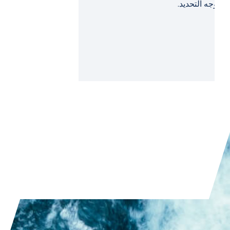
التحليل الحراري والخصائص
الفيزيائية الحرارية
تُعتبر السبائك عالية الانتروبيا (HEAs) الآن فئة مواد
رئيسية للتطبيقات عالية الأداء في مجال الفضاء
وتوليد الطاقة والتوربينات وبناء المفاعلات. ونظرًا
لتركيبها المعقد متعدد المكونات، فإنها تُظهر مزيجًا
فريدًا من القوة العالية ودرجة الحرارة ومقاومة
الأكسدة – ولكن في الوقت نفسه يصعب للغاية
توصيفها.
قراءة المقال