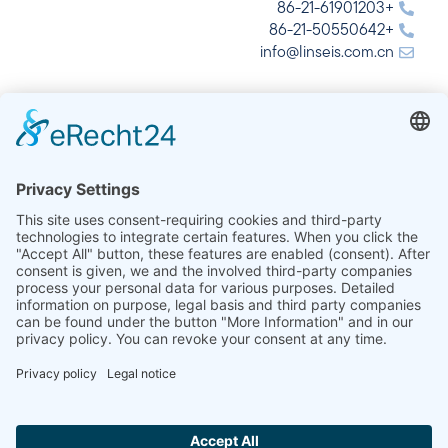
+86-21-61901203
+86-21-50550642
info@linseis.com.cn
الهند
شركة لينسيس للتحليل الحراري في الهند المحدودة
Plot 65, 2nd Floor, Sai Enclave,
Sector 23, Dwarka, 110077 New Delhi
+91-11-42883851
sales@linseis.in