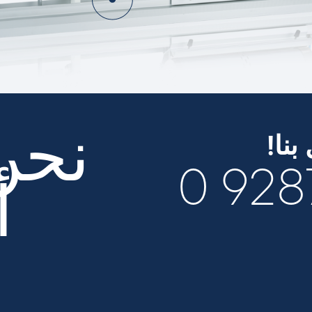
نحن
نا!
أ