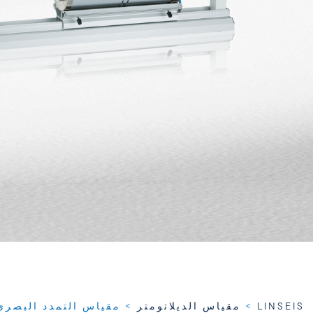
LINSEIS
>
مقياس الديلاتومتر
>
مقياس التمدد البصري DIL L74 OD – مقياس التمدد الب