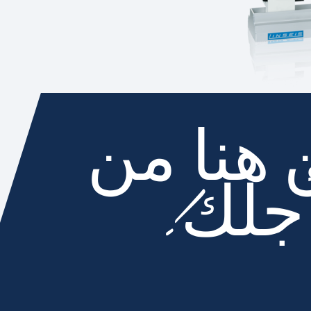
 هنا من
جلك!