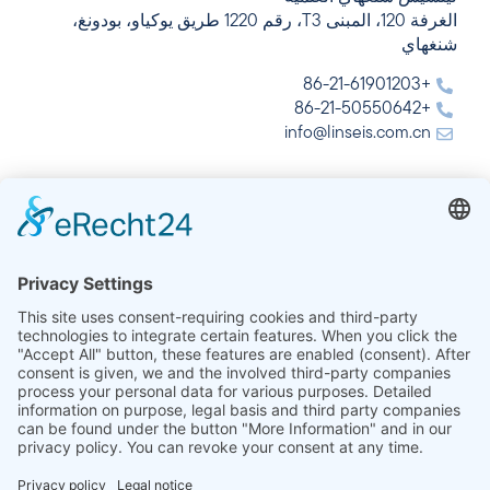
الغرفة 120، المبنى T3، رقم 1220 طريق يوكياو، بودونغ،
شنغهاي
+86-21-61901203
+86-21-50550642
info@linseis.com.cn
الهند
شركة لينسيس للتحليل الحراري في الهند المحدودة
Plot 65, 2nd Floor, Sai Enclave,
Sector 23, Dwarka, 110077 New Delhi
+91-11-42883851
sales@linseis.in