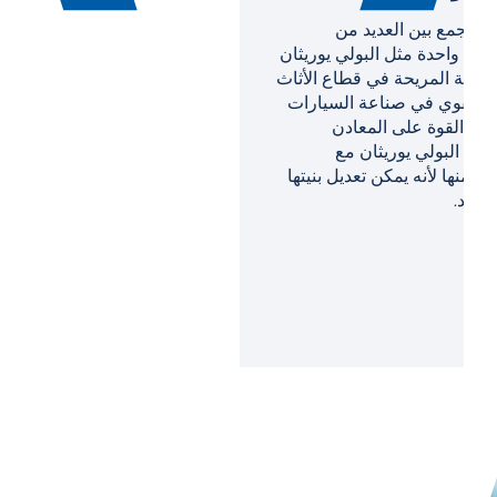
السبائك عالية الانتروبيا (HEAs):
التحليل الحراري والخصائص
الفيزيائية الحرارية
تُعتبر السبائك عالية الانتروبيا (HEAs) الآن فئة مواد
رئيسية للتطبيقات عالية الأداء في مجال الفضاء
وتوليد الطاقة والتوربينات وبناء المفاعلات. ونظرًا
لتركيبها المعقد متعدد المكونات، فإنها تُظهر مزيجًا
فريدًا من القوة العالية ودرجة الحرارة ومقاومة
الأكسدة – ولكن في الوقت نفسه يصعب للغاية
توصيفها.